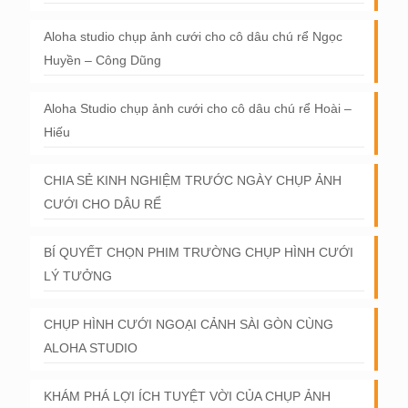
Aloha studio chụp ảnh cưới cho cô dâu chú rể Ngọc
Huyền – Công Dũng
Aloha Studio chụp ảnh cưới cho cô dâu chú rể Hoài –
Hiếu
CHIA SẺ KINH NGHIỆM TRƯỚC NGÀY CHỤP ẢNH
CƯỚI CHO DÂU RỂ
BÍ QUYẾT CHỌN PHIM TRƯỜNG CHỤP HÌNH CƯỚI
LÝ TƯỞNG
CHỤP HÌNH CƯỚI NGOẠI CẢNH SÀI GÒN CÙNG
ALOHA STUDIO
KHÁM PHÁ LỢI ÍCH TUYỆT VỜI CỦA CHỤP ẢNH