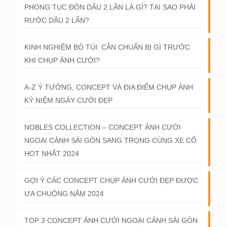
PHONG TỤC ĐÓN DÂU 2 LẦN LÀ GÌ? TẠI SAO PHẢI
RƯỚC DÂU 2 LẦN?
KINH NGHIỆM BỎ TÚI: CẦN CHUẨN BỊ GÌ TRƯỚC
KHI CHỤP ẢNH CƯỚI?
A-Z Ý TƯỞNG, CONCEPT VÀ ĐỊA ĐIỂM CHỤP ẢNH
KỶ NIỆM NGÀY CƯỚI ĐẸP
NOBLES COLLECTION – CONCEPT ẢNH CƯỚI
NGOẠI CẢNH SÀI GÒN SANG TRỌNG CÙNG XE CỔ
HOT NHẤT 2024
GỢI Ý CÁC CONCEPT CHỤP ẢNH CƯỚI ĐẸP ĐƯỢC
ƯA CHUỘNG NĂM 2024
TOP 3 CONCEPT ẢNH CƯỚI NGOẠI CẢNH SÀI GÒN