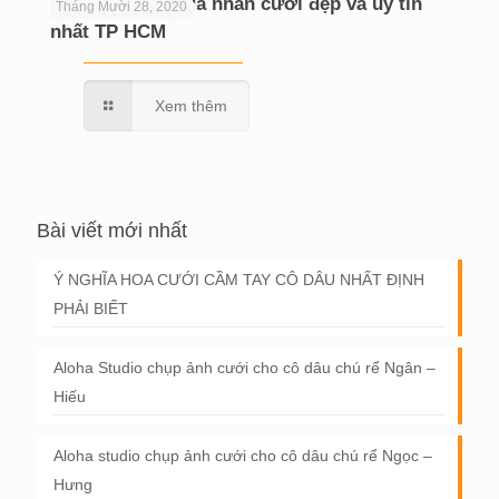
Top 8 địa chỉ mua nhẫn cưới đẹp và uy tín
Tháng Mười 28, 2020
nhất TP HCM
Xem thêm
Bài viết mới nhất
Ý NGHĨA HOA CƯỚI CẦM TAY CÔ DÂU NHẤT ĐỊNH
PHẢI BIẾT
Aloha Studio chụp ảnh cưới cho cô dâu chú rể Ngân –
Hiếu
Aloha studio chụp ảnh cưới cho cô dâu chú rể Ngọc –
Hưng