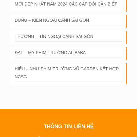
MỚI ĐẸP NHẤT NĂM 2024 CÁC CẶP ĐÔI CẦN BIẾT
DUNG – KIÊN NGOẠI CẢNH SÀI GÒN
THƯƠNG – TÍN NGOẠI CẢNH SÀI GÒN
ĐẠT – MY PHIM TRƯỜNG ALIBABA
HIẾU – NHƯ PHIM TRƯỜNG VŨ GARDEN KẾT HỢP
NCSG
THÔNG TIN LIÊN HỆ