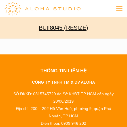
BUII8045 (RESIZE)
THÔNG TIN LIÊN HỆ
CÔNG TY TNHH TM & DV ALOHA
SỐ ĐKKD: 0315745729 do Sở KHĐT TP HCM cấp ngày
20/06/2019
Địa chỉ: 200 – 202 Hồ Văn Huê, phường 9, quận Phú
Nhuận, TP HCM
Điện thoại: 0909 946 202