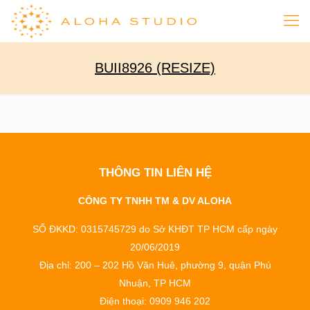
BUII8926 (RESIZE)
THÔNG TIN LIÊN HỆ
CÔNG TY TNHH TM & DV ALOHA
SỐ ĐKKD: 0315745729 do Sở KHĐT TP HCM cấp ngày
20/06/2019
Địa chỉ: 200 – 202 Hồ Văn Huê, phường 9, quận Phú
Nhuận, TP HCM
Điện thoại: 0909 946 202