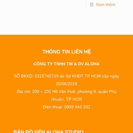
Xem thêm
THÔNG TIN LIÊN HỆ
CÔNG TY TNHH TM & DV ALOHA
SỐ ĐKKD: 0315745729 do Sở KHĐT TP HCM cấp ngày
20/06/2019
Địa chỉ: 200 – 202 Hồ Văn Huê, phường 9, quận Phú
Nhuận, TP HCM
Điện thoại: 0909 946 202
BẢN ĐỒ ĐẾN ALOHA STUDIO