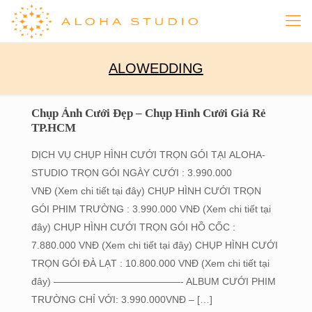
ALOWEDDING
Chụp Ảnh Cưới Đẹp – Chụp Hình Cưới Giá Rẻ
TP.HCM
DỊCH VỤ CHỤP HÌNH CƯỚI TRỌN GÓI TẠI ALOHA-
STUDIO TRỌN GÓI NGÀY CƯỚI : 3.990.000
VNĐ (Xem chi tiết tại đây) CHỤP HÌNH CƯỚI TRỌN
GÓI PHIM TRƯỜNG : 3.990.000 VNĐ (Xem chi tiết tại
đây) CHỤP HÌNH CƯỚI TRỌN GÓI HỒ CỐC :
7.880.000 VNĐ (Xem chi tiết tại đây) CHỤP HÌNH CƯỚI
TRỌN GÓI ĐÀ LẠT : 10.800.000 VNĐ (Xem chi tiết tại
đây) —————————————- ALBUM CƯỚI PHIM
TRƯỜNG CHỈ VỚI: 3.990.000VNĐ‎ –
[…]