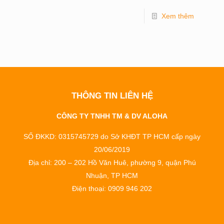
Xem thêm
THÔNG TIN LIÊN HỆ
CÔNG TY TNHH TM & DV ALOHA
SỐ ĐKKD: 0315745729 do Sở KHĐT TP HCM cấp ngày
20/06/2019
Địa chỉ: 200 – 202 Hồ Văn Huê, phường 9, quận Phú
Nhuận, TP HCM
Điện thoại: 0909 946 202