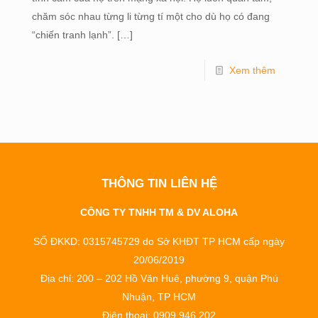
chăm sóc nhau từng li từng tí một cho dù họ có đang
“chiến tranh lạnh”.
[…]
Xem thêm
THÔNG TIN LIÊN HỆ
CÔNG TY TNHH TM & DV ALOHA
SỐ ĐKKD: 0315745729 do Sở KHĐT TP HCM cấp ngày
20/06/2019
Địa chỉ: 200 – 202 Hồ Văn Huê, phường 9, quận Phú
Nhuận, TP HCM
Điện thoại: 0909 946 202