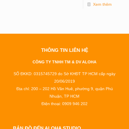
Xem thêm
THÔNG TIN LIÊN HỆ
CÔNG TY TNHH TM & DV ALOHA
SỐ ĐKKD: 0315745729 do Sở KHĐT TP HCM cấp ngày
20/06/2019
Địa chỉ: 200 – 202 Hồ Văn Huê, phường 9, quận Phú
Nhuận, TP HCM
Điện thoại: 0909 946 202
BẢN ĐỒ ĐẾN ALOHA STUDIO