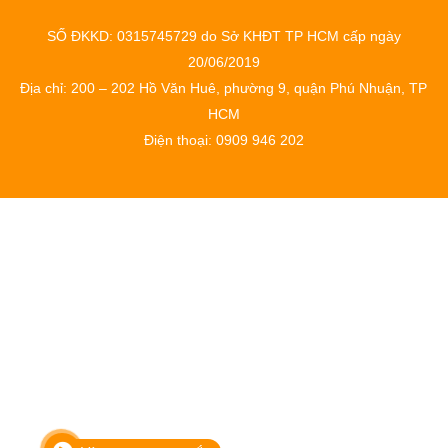
SỐ ĐKKD: 0315745729 do Sở KHĐT TP HCM cấp ngày
20/06/2019
Địa chỉ: 200 – 202 Hồ Văn Huê, phường 9, quận Phú Nhuận, TP
HCM
Điện thoại: 0909 946 202