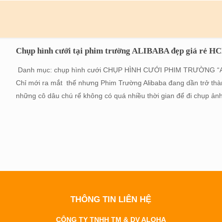
Chụp hình cưới tại phim trường ALIBABA đẹp giá rẻ H
Danh mục: chụp hình cưới CHỤP HÌNH CƯỚI PHIM TRƯỜNG “ALIB
Chỉ mới ra mắt thế nhưng Phim Trường Alibaba đang dần trở thàn
những cô dâu chú rể không có quá nhiều thời gian để đi chụp ảnh
THÔNG TIN LIÊN HỆ
CÔNG TY TNHH TM & DV ALOHA