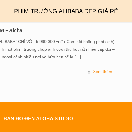
PHIM TRƯỜNG ALIBABA ĐẸP GIÁ RẺ
CM – Aloha
ABA” CHỈ VỚI: 5.990.000 vnđ ( Cam kết không phát sinh)
h một phim trường chụp ảnh cưới thu hút rất nhiều cặp đôi –
 ngoại cảnh nhiều nơi và hứa hẹn sẽ là
[…]
Xem thêm
BẢN ĐỒ ĐẾN ALOHA STUDIO