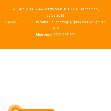
SỐ ĐKKD: 0315745729 do Sở KHĐT TP HCM cấp ngày
20/06/2019
Địa chỉ: 200 – 202 Hồ Văn Huê, phường 9, quận Phú Nhuận, TP
HCM
Điện thoại: 0909 946 202