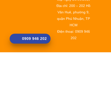
Địa chỉ: 200 – 202 Hồ
Văn Huê, phường 9,
quận Phú Nhuận, TP
HCM
Điện thoại: 0909 946
202
0909 946 202