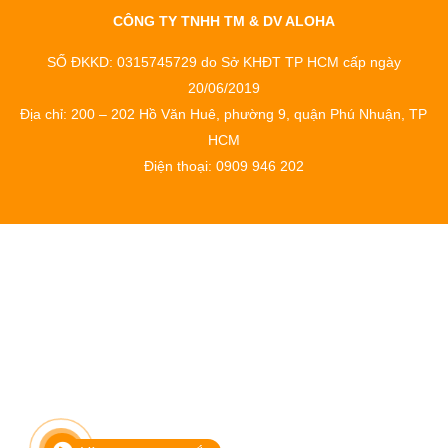
CÔNG TY TNHH TM & DV ALOHA
SỐ ĐKKD: 0315745729 do Sở KHĐT TP HCM cấp ngày
20/06/2019
Địa chỉ: 200 – 202 Hồ Văn Huê, phường 9, quận Phú Nhuận, TP
HCM
Điện thoại: 0909 946 202