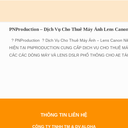
PNProduction – Dịch Vụ Cho Thuê Máy Ảnh Lens Cano
? PNProduction ? Dịch Vụ Cho Thuê Máy Ảnh – Lens Canon 
HIỆN TẠI PNPRODUCTION CUNG CẤP DỊCH VỤ CHO THUÊ MÁ
CÁC CÁC DÒNG MÁY VÀ LENS DSLR PHỔ THÔNG CHO AE TÁC C
THÔNG TIN LIÊN HỆ
CÔNG TY TNHH TM & DV ALOHA