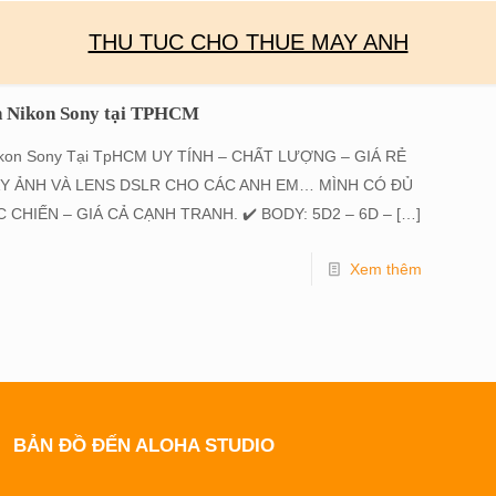
THU TUC CHO THUE MAY ANH
n Nikon Sony tại TPHCM
Nikon Sony Tại TpHCM UY TÍNH – CHẤT LƯỢNG – GIÁ RẺ
Y ẢNH VÀ LENS DSLR CHO CÁC ANH EM… MÌNH CÓ ĐỦ
HIẾN – GIÁ CẢ CẠNH TRANH. ✔️ BODY: 5D2 – 6D –
[…]
Xem thêm
BẢN ĐỒ ĐẾN ALOHA STUDIO