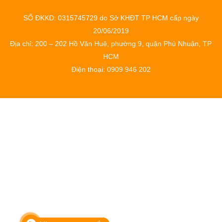
SỐ ĐKKD: 0315745729 do Sở KHĐT TP HCM cấp ngày
20/06/2019
Địa chỉ: 200 – 202 Hồ Văn Huê, phường 9, quận Phú Nhuận, TP
HCM
Điện thoại: 0909 946 202