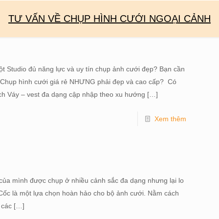
TƯ VẤN VỀ CHỤP HÌNH CƯỚI NGOẠI CẢNH
ột Studio đủ năng lực và uy tín chụp ảnh cưới đẹp? Bạn cần
? Chụp hình cưới giá rẻ NHƯNG phải đẹp và cao cấp? Có
ch Váy – vest đa dạng cập nhập theo xu hướng
[…]
Xem thêm
 của mình được chụp ở nhiều cảnh sắc đa dạng nhưng lại lo
ồ Cốc là một lựa chọn hoàn hảo cho bộ ảnh cưới. Nằm cách
 các
[…]