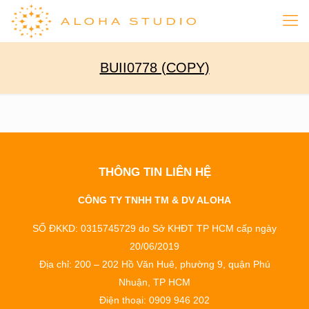
BUII0778 (COPY)
THÔNG TIN LIÊN HỆ
CÔNG TY TNHH TM & DV ALOHA
SỐ ĐKKD: 0315745729 do Sở KHĐT TP HCM cấp ngày
20/06/2019
Địa chỉ: 200 – 202 Hồ Văn Huê, phường 9, quận Phú
Nhuận, TP HCM
Điện thoại: 0909 946 202