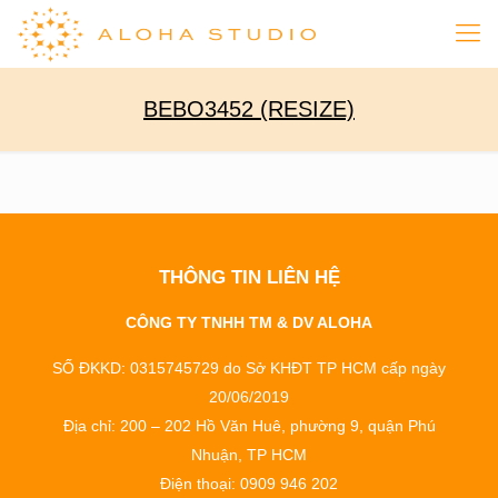
BEBO3452 (RESIZE)
THÔNG TIN LIÊN HỆ
CÔNG TY TNHH TM & DV ALOHA
SỐ ĐKKD: 0315745729 do Sở KHĐT TP HCM cấp ngày
20/06/2019
Địa chỉ: 200 – 202 Hồ Văn Huê, phường 9, quận Phú
Nhuận, TP HCM
Điện thoại: 0909 946 202