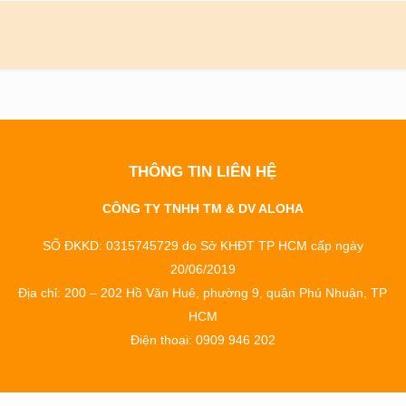
THÔNG TIN LIÊN HỆ
CÔNG TY TNHH TM & DV ALOHA
SỐ ĐKKD: 0315745729 do Sở KHĐT TP HCM cấp ngày
20/06/2019
Địa chỉ: 200 – 202 Hồ Văn Huê, phường 9, quận Phú Nhuận, TP
HCM
Điện thoại: 0909 946 202