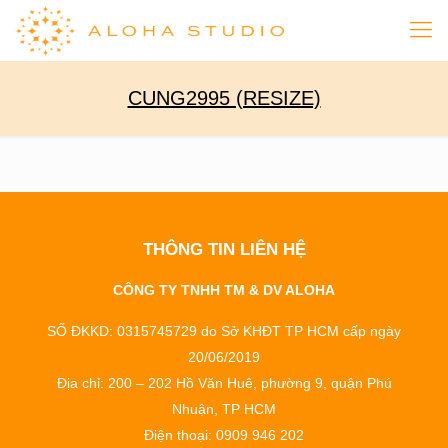
CUNG2995 (RESIZE)
THÔNG TIN LIÊN HỆ
CÔNG TY TNHH TM & DV ALOHA
SỐ ĐKKD: 0315745729 do Sở KHĐT TP HCM cấp ngày
20/06/2019
Địa chỉ: 200 – 202 Hồ Văn Huê, phường 9, quận Phú
Nhuận, TP HCM
Điện thoại: 0909 946 202