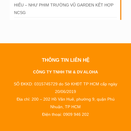
HIẾU – NHƯ PHIM TRƯỜNG VŨ GARDEN KẾT HỢP
NCSG
THÔNG TIN LIÊN HỆ
CÔNG TY TNHH TM & DV ALOHA
SỐ ĐKKD: 0315745729 do Sở KHĐT TP HCM cấp ngày
20/06/2019
Địa chỉ: 200 – 202 Hồ Văn Huê, phường 9, quận Phú
Nhuận, TP HCM
Điện thoại: 0909 946 202