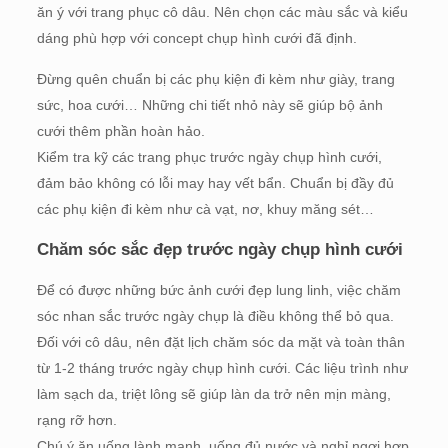
ăn ý với trang phục cô dâu. Nên chọn các màu sắc và kiểu
dáng phù hợp với concept chụp hình cưới đã định.
Đừng quên chuẩn bị các phụ kiện đi kèm như giày, trang
sức, hoa cưới… Những chi tiết nhỏ này sẽ giúp bộ ảnh
cưới thêm phần hoàn hảo.
Kiểm tra kỹ các trang phục trước ngày chụp hình cưới,
đảm bảo không có lỗi may hay vết bẩn. Chuẩn bị đầy đủ
các phụ kiện đi kèm như cà vạt, nơ, khuy măng sét…
Chăm sóc sắc đẹp trước ngày chụp hình cưới
Để có được những bức ảnh cưới đẹp lung linh, việc chăm
sóc nhan sắc trước ngày chụp là điều không thể bỏ qua.
Đối với cô dâu, nên đặt lịch chăm sóc da mặt và toàn thân
từ 1-2 tháng trước ngày chụp hình cưới. Các liệu trình như
làm sạch da, triệt lông sẽ giúp làn da trở nên mịn màng,
rạng rỡ hơn.
Chú ý ăn uống lành mạnh, uống đủ nước và nghỉ ngơi hợp