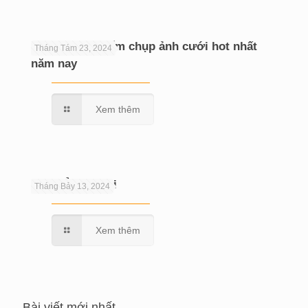
Hé lộ 10 địa điểm chụp ảnh cưới hot nhất
Tháng Tám 23, 2024
năm nay
Xem thêm
Chụp Ảnh Cưới
Tháng Bảy 13, 2024
Xem thêm
Bài viết mới nhất