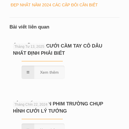
ĐẸP NHẤT NĂM 2024 CÁC CẶP ĐÔI CẦN BIẾT
Bài viết liên quan
Ý NGHĨA HOA CƯỚI CẦM TAY CÔ DÂU
Tháng Tư 13, 2025
NHẤT ĐỊNH PHẢI BIẾT
Xem thêm
BÍ QUYẾT CHỌN PHIM TRƯỜNG CHỤP
Tháng Chín 22, 2024
HÌNH CƯỚI LÝ TƯỞNG