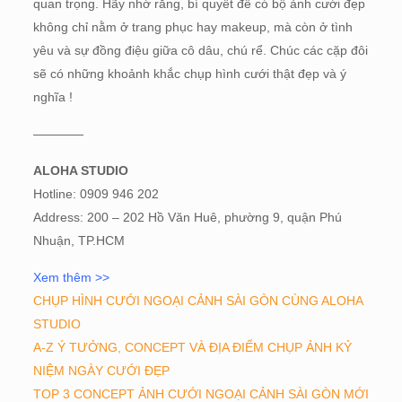
quan trọng. Hãy nhớ rằng, bí quyết để có bộ ảnh cưới đẹp
không chỉ nằm ở trang phục hay makeup, mà còn ở tình
yêu và sự đồng điệu giữa cô dâu, chú rể. Chúc các cặp đôi
sẽ có những khoảnh khắc chụp hình cưới thật đẹp và ý
nghĩa !
————
ALOHA STUDIO
Hotline: 0909 946 202
Address: 200 – 202 Hồ Văn Huê, phường 9, quận Phú
Nhuận, TP.HCM
Xem thêm >>
CHỤP HÌNH CƯỚI NGOẠI CẢNH SÀI GÒN CÙNG ALOHA
STUDIO
A-Z Ý TƯỞNG, CONCEPT VÀ ĐỊA ĐIỂM CHỤP ẢNH KỶ
NIỆM NGÀY CƯỚI ĐẸP
TOP 3 CONCEPT ẢNH CƯỚI NGOẠI CẢNH SÀI GÒN MỚI