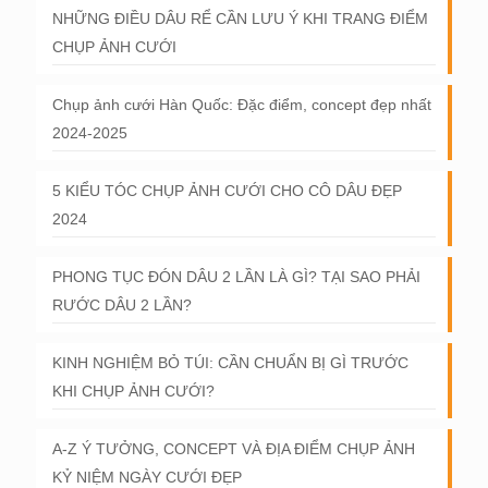
NHỮNG ĐIỀU DÂU RỂ CẦN LƯU Ý KHI TRANG ĐIỂM
CHỤP ẢNH CƯỚI
Chụp ảnh cưới Hàn Quốc: Đặc điểm, concept đẹp nhất
2024-2025
5 KIỂU TÓC CHỤP ẢNH CƯỚI CHO CÔ DÂU ĐẸP
2024
PHONG TỤC ĐÓN DÂU 2 LẦN LÀ GÌ? TẠI SAO PHẢI
RƯỚC DÂU 2 LẦN?
KINH NGHIỆM BỎ TÚI: CẦN CHUẨN BỊ GÌ TRƯỚC
KHI CHỤP ẢNH CƯỚI?
A-Z Ý TƯỞNG, CONCEPT VÀ ĐỊA ĐIỂM CHỤP ẢNH
KỶ NIỆM NGÀY CƯỚI ĐẸP