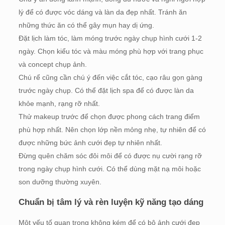
lý để có được vóc dáng và làn da đẹp nhất. Tránh ăn
những thức ăn có thể gây mụn hay dị ứng.
Đặt lịch làm tóc, làm móng trước ngày chụp hình cưới 1-2
ngày. Chọn kiểu tóc và màu móng phù hợp với trang phục
và concept chụp ảnh.
Chú rể cũng cần chú ý đến việc cắt tóc, cạo râu gọn gàng
trước ngày chụp. Có thể đặt lịch spa để có được làn da
khỏe mạnh, rạng rỡ nhất.
Thử makeup trước để chọn được phong cách trang điểm
phù hợp nhất. Nên chọn lớp nền mỏng nhẹ, tự nhiên để có
được những bức ảnh cưới đẹp tự nhiên nhất.
Đừng quên chăm sóc đôi môi để có được nụ cười rạng rỡ
trong ngày chụp hình cưới. Có thể dùng mặt nạ môi hoặc
son dưỡng thường xuyên.
Chuẩn bị tâm lý và rèn luyện kỹ năng tạo dáng
Một yếu tố quan trọng không kém để có bộ ảnh cưới đẹp