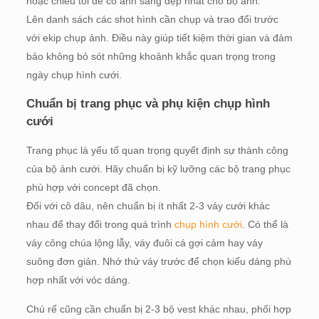
hoặc chiều tối để có ánh sáng đẹp nhất cho bộ ảnh.
Lên danh sách các shot hình cần chụp và trao đổi trước
với ekip chụp ảnh. Điều này giúp tiết kiệm thời gian và đảm
bảo không bỏ sót những khoảnh khắc quan trọng trong
ngày chụp hình cưới.
Chuẩn bị trang phục và phụ kiện chụp hình
cưới
Trang phục là yếu tố quan trọng quyết định sự thành công
của bộ ảnh cưới. Hãy chuẩn bị kỹ lưỡng các bộ trang phục
phù hợp với concept đã chọn.
Đối với cô dâu, nên chuẩn bị ít nhất 2-3 váy cưới khác
nhau để thay đổi trong quá trình
chụp hình cưới
. Có thể là
váy công chúa lộng lẫy, váy đuôi cá gợi cảm hay váy
suông đơn giản. Nhớ thử váy trước để chọn kiểu dáng phù
hợp nhất với vóc dáng.
Chú rể cũng cần chuẩn bị 2-3 bộ vest khác nhau, phối hợp