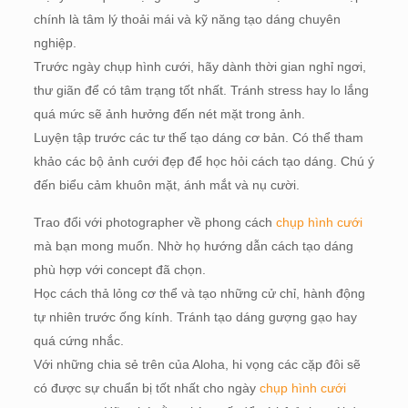
chính là tâm lý thoải mái và kỹ năng tạo dáng chuyên
nghiệp.
Trước ngày chụp hình cưới, hãy dành thời gian nghỉ ngơi,
thư giãn để có tâm trạng tốt nhất. Tránh stress hay lo lắng
quá mức sẽ ảnh hưởng đến nét mặt trong ảnh.
Luyện tập trước các tư thế tạo dáng cơ bản. Có thể tham
khảo các bộ ảnh cưới đẹp để học hỏi cách tạo dáng. Chú ý
đến biểu cảm khuôn mặt, ánh mắt và nụ cười.
Trao đổi với photographer về phong cách
chụp hình cưới
mà bạn mong muốn. Nhờ họ hướng dẫn cách tạo dáng
phù hợp với concept đã chọn.
Học cách thả lỏng cơ thể và tạo những cử chỉ, hành động
tự nhiên trước ống kính. Tránh tạo dáng gượng gạo hay
quá cứng nhắc.
Với những chia sẻ trên của Aloha, hi vọng các cặp đôi sẽ
có được sự chuẩn bị tốt nhất cho ngày
chụp hình cưới