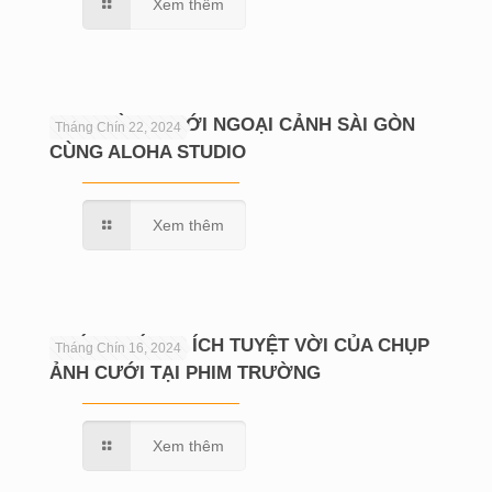
Xem thêm
CHỤP HÌNH CƯỚI NGOẠI CẢNH SÀI GÒN
Tháng Chín 22, 2024
CÙNG ALOHA STUDIO
Xem thêm
KHÁM PHÁ LỢI ÍCH TUYỆT VỜI CỦA CHỤP
Tháng Chín 16, 2024
ẢNH CƯỚI TẠI PHIM TRƯỜNG
Xem thêm