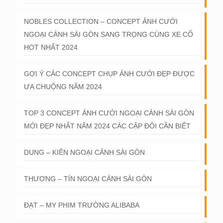
NOBLES COLLECTION – CONCEPT ẢNH CƯỚI
NGOẠI CẢNH SÀI GÒN SANG TRỌNG CÙNG XE CỔ
HOT NHẤT 2024
GỢI Ý CÁC CONCEPT CHỤP ẢNH CƯỚI ĐẸP ĐƯỢC
ƯA CHUỘNG NĂM 2024
TOP 3 CONCEPT ẢNH CƯỚI NGOẠI CẢNH SÀI GÒN
MỚI ĐẸP NHẤT NĂM 2024 CÁC CẶP ĐÔI CẦN BIẾT
DUNG – KIÊN NGOẠI CẢNH SÀI GÒN
THƯƠNG – TÍN NGOẠI CẢNH SÀI GÒN
ĐẠT – MY PHIM TRƯỜNG ALIBABA