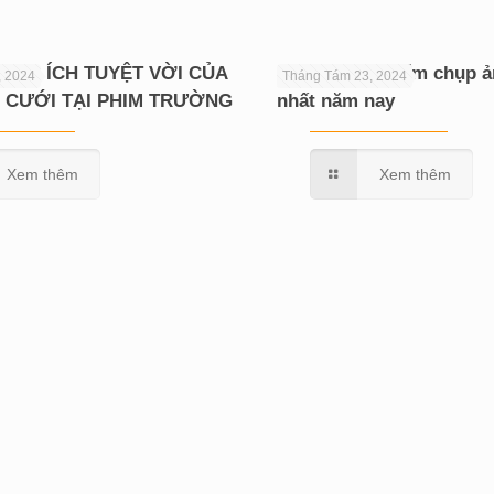
 LỢI ÍCH TUYỆT VỜI CỦA
Hé lộ 10 địa điểm chụp 
, 2024
Tháng Tám 23, 2024
 CƯỚI TẠI PHIM TRƯỜNG
nhất năm nay
Xem thêm
Xem thêm