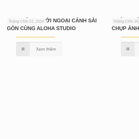
CHỤP HÌNH CƯỚI NGOẠI CẢNH SÀI
KHÁM PHÁ
Tháng Chín 22, 2024
Tháng Chín 16
GÒN CÙNG ALOHA STUDIO
CHỤP ẢNH
Xem thêm