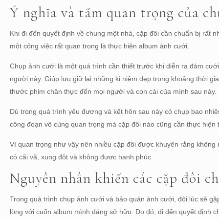
Ý nghĩa và tầm quan trọng của ch
Khi đi đến quyết định về chung một nhà, cặp đôi cần chuẩn bị rất n
một công việc rất quan trọng là thực hiện album ảnh cưới.
Chụp ảnh cưới là một quá trình cần thiết trước khi diễn ra đám cưới
người này. Giúp lưu giữ lại những kỉ niệm đẹp trong khoảng thời g
thước phim chân thực đến mọi người và con cái của mình sau này.
Dù trong quá trình yêu đương và kết hôn sau này có chụp bao nhiêu
công đoạn vô cùng quan trọng mà cặp đôi nào cũng cần thực hiện t
Vì quan trọng như vậy nên nhiều cặp đôi được khuyên rằng không nê
có cãi vã, xung đột và không được hạnh phúc.
Nguyên nhân khiến các cặp đôi ch
Trong quá trình chụp ảnh cưới và bảo quản ảnh cưới, đôi lúc sẽ 
lòng với cuốn album mình đáng sở hữu. Do đó, đi đến quyết định c