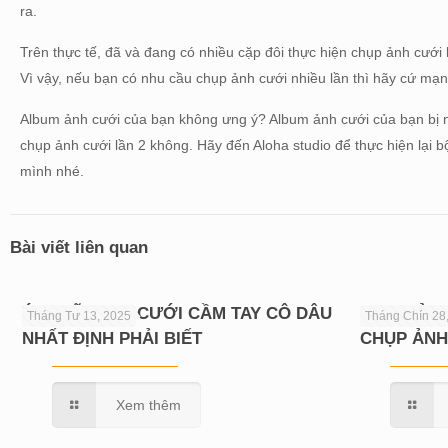
ra.
Trên thực tế, đã và đang có nhiều cặp đôi thực hiện chụp ảnh cưới 
Vì vậy, nếu bạn có nhu cầu chụp ảnh cưới nhiều lần thì hãy cứ mạnh
Album ảnh cưới của bạn không ưng ý? Album ảnh cưới của bạn bị n
chụp ảnh cưới lần 2 không. Hãy đến Aloha studio để thực hiện lại 
mình nhé.
Bài viết liên quan
Ý NGHĨA HOA CƯỚI CẦM TAY CÔ DÂU
CHIA SẺ 
Tháng Tư 13, 2025
Tháng Chín 28
NHẤT ĐỊNH PHẢI BIẾT
CHỤP ẢNH
Xem thêm