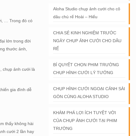
Aloha Studio chụp ảnh cưới cho cô
dâu chú rể Hoài – Hiếu
ời, … Trong đó có
CHIA SẺ KINH NGHIỆM TRƯỚC
NGÀY CHỤP ẢNH CƯỚI CHO DÂU
ại lớn trong đời
RỂ
ững thước ảnh,
BÍ QUYẾT CHỌN PHIM TRƯỜNG
, chụp ảnh cưới là
CHỤP HÌNH CƯỚI LÝ TƯỞNG
CHỤP HÌNH CƯỚI NGOẠI CẢNH SÀI
hiến gia đình dễ
GÒN CÙNG ALOHA STUDIO
KHÁM PHÁ LỢI ÍCH TUYỆT VỜI
CỦA CHỤP ẢNH CƯỚI TẠI PHIM
ảm thấy không hài
TRƯỜNG
nh cưới 2 lần hay