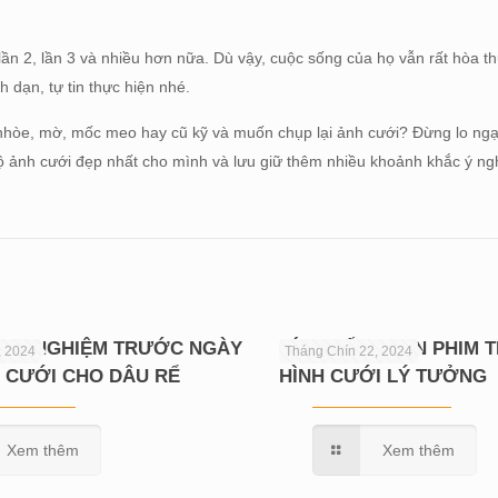
lần 2, lần 3 và nhiều hơn nữa. Dù vậy, cuộc sống của họ vẫn rất hòa t
 dạn, tự tin thực hiện nhé.
hòe, mờ, mốc meo hay cũ kỹ và muốn chụp lại ảnh cưới? Đừng lo ngại
bộ ảnh cưới đẹp nhất cho mình và lưu giữ thêm nhiều khoảnh khắc ý ng
KINH NGHIỆM TRƯỚC NGÀY
BÍ QUYẾT CHỌN PHIM
, 2024
Tháng Chín 22, 2024
 CƯỚI CHO DÂU RỂ
HÌNH CƯỚI LÝ TƯỞNG
Xem thêm
Xem thêm