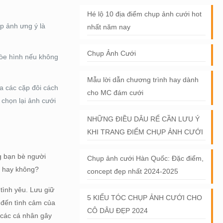
Hé lộ 10 địa điểm chụp ảnh cưới hot
p ảnh ưng ý là
nhất năm nay
Chụp Ảnh Cưới
hòe hình nếu không
Mẫu lời dẫn chương trình hay dành
a các cặp đôi cách
cho MC đám cưới
chọn lại ảnh cưới
NHỮNG ĐIỀU DÂU RỂ CẦN LƯU Ý
KHI TRANG ĐIỂM CHỤP ẢNH CƯỚI
g bạn bè người
Chụp ảnh cưới Hàn Quốc: Đặc điểm,
2 hay không?
concept đẹp nhất 2024-2025
tình yêu. Lưu giữ
5 KIỂU TÓC CHỤP ẢNH CƯỚI CHO
 đến tình cảm của
CÔ DÂU ĐẸP 2024
 các cá nhân gây