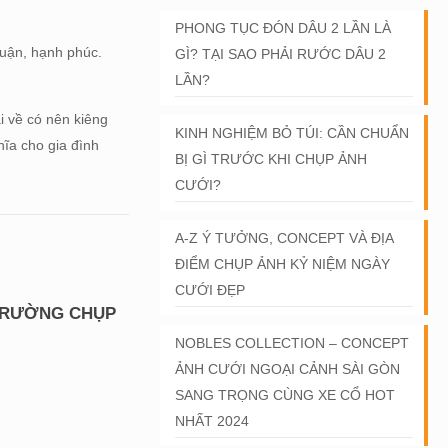
PHONG TỤC ĐÓN DÂU 2 LẦN LÀ
huận, hạnh phúc.
GÌ? TẠI SAO PHẢI RƯỚC DÂU 2
LẦN?
 về có nên kiêng
KINH NGHIỆM BỎ TÚI: CẦN CHUẨN
hĩa cho gia đình
BỊ GÌ TRƯỚC KHI CHỤP ẢNH
CƯỚI?
A-Z Ý TƯỞNG, CONCEPT VÀ ĐỊA
ĐIỂM CHỤP ẢNH KỶ NIỆM NGÀY
CƯỚI ĐẸP
 TRƯỜNG CHỤP
NOBLES COLLECTION – CONCEPT
ẢNH CƯỚI NGOẠI CẢNH SÀI GÒN
SANG TRỌNG CÙNG XE CỔ HOT
NHẤT 2024