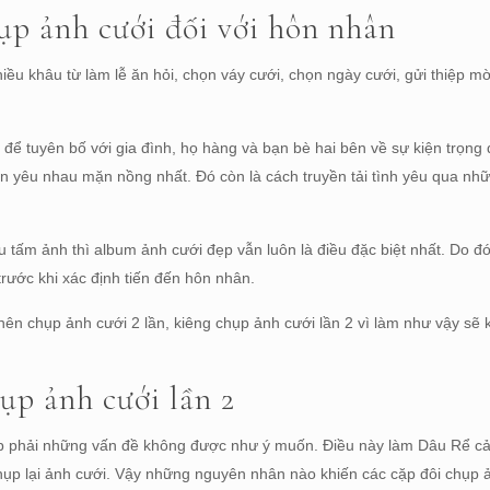
ụp ảnh cưới đối với hôn nhân
hiều khâu từ làm lễ ăn hỏi, chọn váy cưới, chọn ngày cưới, gửi thiệp m
 để tuyên bố với gia đình, họ hàng và bạn bè hai bên về sự kiện trọng đ
ian yêu nhau mặn nồng nhất. Đó còn là cách truyền tải tình yêu qua nh
 tấm ảnh thì album ảnh cưới đẹp vẫn luôn là điều đặc biệt nhất. Do đó
rước khi xác định tiến đến hôn nhân.
n chụp ảnh cưới 2 lần, kiêng chụp ảnh cưới lần 2 vì làm như vậy sẽ k
ụp ảnh cưới lần 2
gặp phải những vấn đề không được như ý muốn. Điều này làm Dâu Rể c
hụp lại ảnh cưới. Vậy những nguyên nhân nào khiến các cặp đôi chụp ả