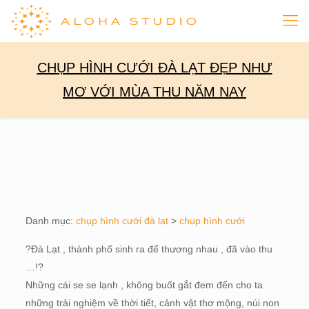
CHỤP HÌNH CƯỚI ĐÀ LẠT ĐẸP NHƯ
MƠ VỚI MÙA THU NĂM NAY
Danh mục:
chụp hình cưới đà lạt
>
chụp hình cưới
?
Đà Lạt , thành phố sinh ra để thương nhau , đã vào thu
…!
?
Những cái se se lạnh , không buốt gắt đem đến cho ta
những trải nghiệm về thời tiết, cảnh vật thơ mộng, núi non