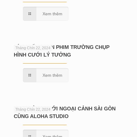
Xem thêm
BÍ QUYẾT CHỌN PHIM TRƯỜNG CHỤP
Tháng Chín 22, 2024
HÌNH CƯỚI LÝ TƯỞNG
Xem thêm
CHỤP HÌNH CƯỚI NGOẠI CẢNH SÀI GÒN
Tháng Chín 22, 2024
CÙNG ALOHA STUDIO
Xem thêm