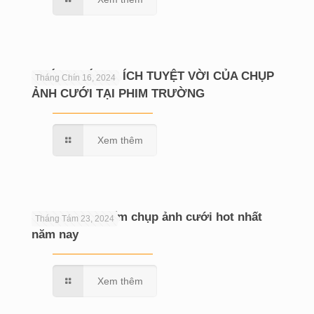
KHÁM PHÁ LỢI ÍCH TUYỆT VỜI CỦA CHỤP
Tháng Chín 16, 2024
ẢNH CƯỚI TẠI PHIM TRƯỜNG
Xem thêm
Hé lộ 10 địa điểm chụp ảnh cưới hot nhất
Tháng Tám 23, 2024
năm nay
Xem thêm