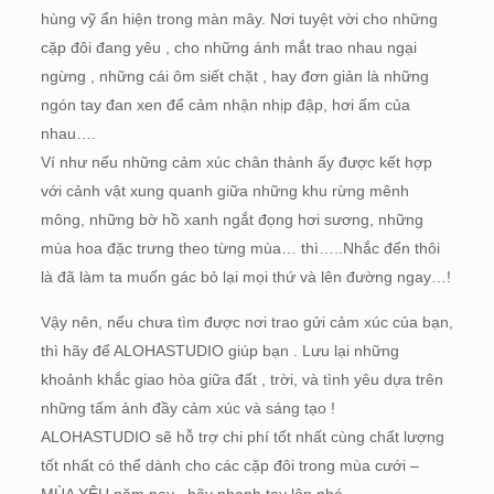
hùng vỹ ẩn hiện trong màn mây. Nơi tuyệt vời cho những
cặp đôi đang yêu , cho những ánh mắt trao nhau ngại
ngừng , những cái ôm siết chặt , hay đơn giản là những
ngón tay đan xen để cảm nhận nhịp đập, hơi ấm của
nhau….
Ví như nếu những cảm xúc chân thành ấy được kết hợp
với cảnh vật xung quanh giữa những
khu rừng mênh
mông, những bờ hồ xanh ngắt đọng hơi sương, những
mùa hoa đặc trưng theo từng mùa… thì…..Nhắc đến thôi
là đã làm ta muốn gác bỏ lại mọi thứ và lên đường ngay…!
Vậy nên, nếu chưa tìm được nơi trao gửi cảm xúc của bạn,
thì hãy để ALOHASTUDIO giúp bạn . Lưu lại những
khoảnh khắc giao hòa giữa đất , trời, và tình yêu dựa trên
những tấm ảnh đầy cảm xúc và sáng tạo !
ALOHASTUDIO sẽ hỗ trợ chi phí tốt nhất cùng chất lượng
tốt nhất có thể dành cho các cặp đôi trong mùa cưới –