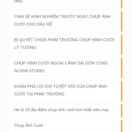
Hiếu
CHIA SẺ KINH NGHIỆM TRƯỚC NGÀY CHỤP ẢNH
CƯỚI CHO DÂU RỂ
BÍ QUYẾT CHỌN PHIM TRƯỜNG CHỤP HÌNH CƯỚI
LÝ TƯỞNG
CHỤP HÌNH CƯỚI NGOẠI CẢNH SÀI GÒN CÙNG
ALOHA STUDIO
KHÁM PHÁ LỢI ÍCH TUYỆT VỜI CỦA CHỤP ẢNH
CƯỚI TẠI PHIM TRƯỜNG
Hé lộ 10 địa điểm chụp ảnh cưới hot nhất năm nay
Chụp Ảnh Cưới