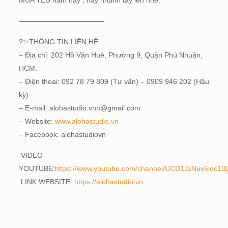
MÙA YÊU năm nay , hãy nhanh tay lên nhé.
————————————
?
✨
THÔNG TIN LIÊN HỆ:
– Địa chỉ: 202 Hồ Văn Huê, Phường 9, Quận Phú Nhuận,
HCM.
– Điện thoại: 092 78 79 809 (Tư vấn) – 0909 946 202 (Hậu
kỳ)
– E-mail: alohastudio.vnn@gmail.com
– Website:
www.alohastudio.vn
– Facebook: alohastudiovn
VIDEO
YOUTUBE:
https://www.youtube.com/channel/UCD1JxNuv5ioc1
LINK WEBSITE:
https://alohastudio.vn