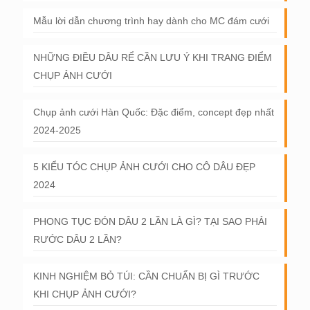
Mẫu lời dẫn chương trình hay dành cho MC đám cưới
NHỮNG ĐIỀU DÂU RỂ CẦN LƯU Ý KHI TRANG ĐIỂM
CHỤP ẢNH CƯỚI
Chụp ảnh cưới Hàn Quốc: Đặc điểm, concept đẹp nhất
2024-2025
5 KIỂU TÓC CHỤP ẢNH CƯỚI CHO CÔ DÂU ĐẸP
2024
PHONG TỤC ĐÓN DÂU 2 LẦN LÀ GÌ? TẠI SAO PHẢI
RƯỚC DÂU 2 LẦN?
KINH NGHIỆM BỎ TÚI: CẦN CHUẨN BỊ GÌ TRƯỚC
KHI CHỤP ẢNH CƯỚI?