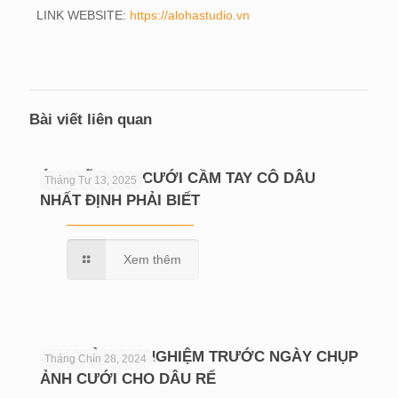
LINK WEBSITE:
https://alohastudio.vn
Bài viết liên quan
Ý NGHĨA HOA CƯỚI CẦM TAY CÔ DÂU
Tháng Tư 13, 2025
NHẤT ĐỊNH PHẢI BIẾT
Xem thêm
CHIA SẺ KINH NGHIỆM TRƯỚC NGÀY CHỤP
Tháng Chín 28, 2024
ẢNH CƯỚI CHO DÂU RỂ