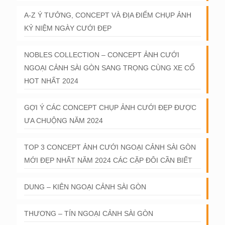
A-Z Ý TƯỞNG, CONCEPT VÀ ĐỊA ĐIỂM CHỤP ẢNH
KỶ NIỆM NGÀY CƯỚI ĐẸP
NOBLES COLLECTION – CONCEPT ẢNH CƯỚI
NGOẠI CẢNH SÀI GÒN SANG TRỌNG CÙNG XE CỔ
HOT NHẤT 2024
GỢI Ý CÁC CONCEPT CHỤP ẢNH CƯỚI ĐẸP ĐƯỢC
ƯA CHUỘNG NĂM 2024
TOP 3 CONCEPT ẢNH CƯỚI NGOẠI CẢNH SÀI GÒN
MỚI ĐẸP NHẤT NĂM 2024 CÁC CẶP ĐÔI CẦN BIẾT
DUNG – KIÊN NGOẠI CẢNH SÀI GÒN
THƯƠNG – TÍN NGOẠI CẢNH SÀI GÒN