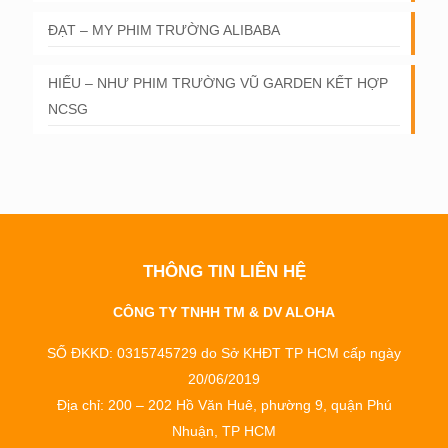
ĐẠT – MY PHIM TRƯỜNG ALIBABA
HIẾU – NHƯ PHIM TRƯỜNG VŨ GARDEN KẾT HỢP
NCSG
THÔNG TIN LIÊN HỆ
CÔNG TY TNHH TM & DV ALOHA
SỐ ĐKKD: 0315745729 do Sở KHĐT TP HCM cấp ngày
20/06/2019
Địa chỉ: 200 – 202 Hồ Văn Huê, phường 9, quận Phú
Nhuận, TP HCM