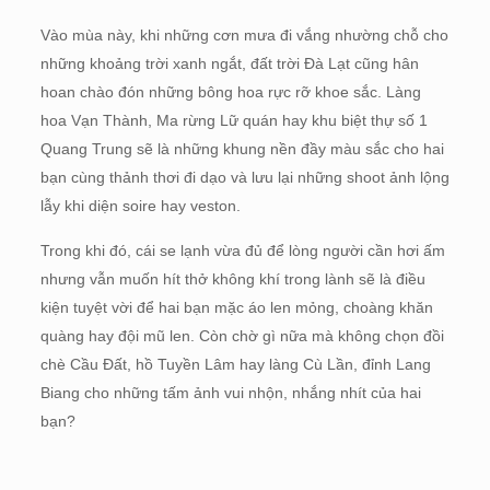
Vào mùa này, khi những cơn mưa đi vắng nhường chỗ cho
những khoảng trời xanh ngắt, đất trời Đà Lạt cũng hân
hoan chào đón những bông hoa rực rỡ khoe sắc. Làng
hoa Vạn Thành, Ma rừng Lữ quán hay khu biệt thự số 1
Quang Trung sẽ là những khung nền đầy màu sắc cho hai
bạn cùng thảnh thơi đi dạo và lưu lại những shoot ảnh lộng
lẫy khi diện soire hay veston.
Trong khi đó, cái se lạnh vừa đủ để lòng người cần hơi ấm
nhưng vẫn muốn hít thở không khí trong lành sẽ là điều
kiện tuyệt vời để hai bạn mặc áo len mỏng, choàng khăn
quàng hay đội mũ len. Còn chờ gì nữa mà không chọn đồi
chè Cầu Đất, hồ Tuyền Lâm hay làng Cù Lần, đỉnh Lang
Biang cho những tấm ảnh vui nhộn, nhắng nhít của hai
bạn?