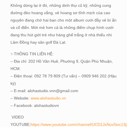
Không dừng lại ở đó, những dinh thự cũ kỹ, những cung
đường đèo hoang vắng, vẻ hoang sơ tĩnh mịch của cao
nguyên đang chờ hai bạn cho một album cưới đầy vẻ bí ẩn
và cổ điển. Mới mẻ hơn cả là những điểm chụp hình cưới
đang thu hút giới trẻ như hàng ghế trắng ở nhà thiếu nhi
Lâm Đồng hay sân golf Đà Lạt.
✨
THÔNG TIN LIÊN HỆ:
– Địa chỉ: 202 Hồ Văn Huê, Phường 9, Quận Phú Nhuận,
HCM.
– Điện thoại: 092 78 79 809 (Tư vấn) – 0909 946 202 (Hậu
kỳ)
– E-mail: alohastudio.vnn@gmail.com
– Website:
www.alohastudio.vn
– Facebook: alohastudiovn
VIDEO
YOUTUBE:
https://www.youtube.com/channel/UCD1JxNuv5ioc1