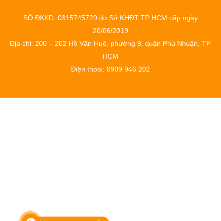
SỐ ĐKKD: 0315745729 do Sở KHĐT TP HCM cấp ngày
20/06/2019
Địa chỉ: 200 – 202 Hồ Văn Huê, phường 9, quận Phú Nhuận, TP
HCM
Điện thoại: 0909 946 202