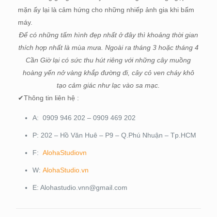
mặn ấy lại là cảm hứng cho những nhiếp ảnh gia khi bấm
máy.
Để có những tấm hình đẹp nhất ở đây thì khoảng thời gian
thích hợp nhất là mùa mưa. Ngoài ra tháng 3 hoặc tháng 4
Cần Giờ lại có sức thu hút riêng với những cây muồng
hoàng yến nở vàng khắp đường đi, cây cỏ ven cháy khô
tạo cảm giác như lạc vào sa mạc.
✔Thông tin liên hệ :
A: 0909 946 202 – 0909 469 202
P: 202 – Hồ Văn Huê – P9 – Q.Phú Nhuận – Tp.HCM
F:
AlohaStudiovn
W:
AlohaStudio.vn
E: Alohastudio.vnn@gmail.com