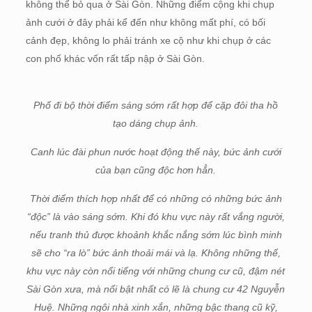
không thể bỏ qua ở Sài Gòn. Những điểm cộng khi chụp
ảnh cưới ở đây phải kể đến như không mất phí, có bối
cảnh đẹp, không lo phải tránh xe cộ như khi chụp ở các
con phố khác vốn rất tấp nập ở Sài Gòn.
Phố đi bộ thời điểm sáng sớm rất hợp để cặp đôi tha hồ
tạo dáng chụp ảnh.
Canh lúc đài phun nước hoạt động thế này, bức ảnh cưới
của bạn cũng độc hơn hẳn.
Thời điểm thích hợp nhất để có những có những bức ảnh
“độc” là vào sáng sớm. Khi đó khu vực này rất vắng người,
nếu tranh thủ được khoảnh khắc nắng sớm lúc bình minh
sẽ cho “ra lò” bức ảnh thoải mái và lạ. Không những thế,
khu vực này còn nổi tiếng với những chung cư cũ, đậm nét
Sài Gòn xưa, mà nổi bật nhất có lẽ là chung cư 42 Nguyễn
Huệ. Những ngôi nhà xinh xắn, những bậc thang cũ kỹ,