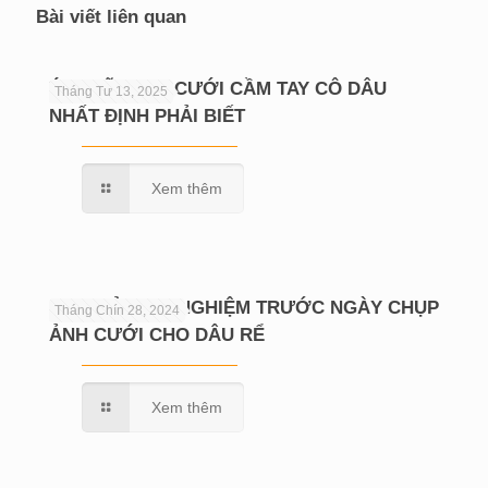
Bài viết liên quan
Ý NGHĨA HOA CƯỚI CẦM TAY CÔ DÂU
Tháng Tư 13, 2025
NHẤT ĐỊNH PHẢI BIẾT
Xem thêm
CHIA SẺ KINH NGHIỆM TRƯỚC NGÀY CHỤP
Tháng Chín 28, 2024
ẢNH CƯỚI CHO DÂU RỂ
Xem thêm