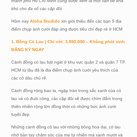
thành phố Hồ Chí Minh cũng được xem là một vấn đề khá
khó cho đa số các cặp đôi.
Hôm nay
Aloha Studido
xin giới thiệu đến các bạn 5 địa
điểm chụp ảnh cưới đáp ứng được tiêu chí đẹp rẻ ở HCM
1. Đồng Cỏ Lau | Chỉ với: 3.990.000 – Không phát sinh
ĐĂNG KÝ NGAY
Cánh đồng cỏ lau bát ngát ở khu vực quận 2 và quận 7 TP.
HCM từ lâu đã là địa điểm chụp ảnh cưới yêu thích của
các cô dâu chú rể.
Cánh đồng rộng bao la, ngập tràn trong sắc xanh của cỏ
lau và cỏ đuôi công, các cặp đôi sẽ được chìm đắm trong
thiên nhiên rộng lớn đồng thời có những bức ảnh cưới
tuyệt đẹp.
Những cánh đồng cỏ lau với những bông hoa dại, cỏ lau
nhờ bàn tay chăm sóc của mẹ tự nhiên mà xanh mướt và