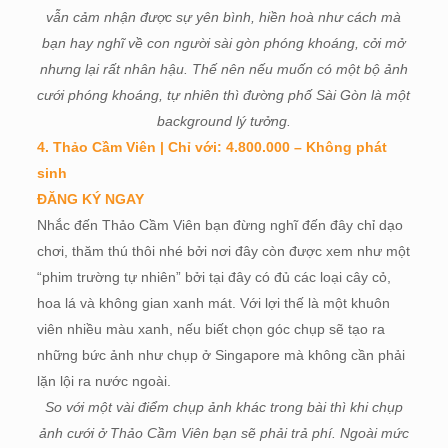
vẫn cảm nhận được sự yên bình, hiền hoà như cách mà
bạn hay nghĩ về con người sài gòn phóng khoáng, cởi mở
nhưng lại rất nhân hậu. Thế nên nếu muốn có một bộ ảnh
cưới phóng khoáng, tự nhiên thì đường phố Sài Gòn là một
background lý tưởng.
4. Thảo Cầm Viên | Chỉ với: 4.800.000 – Không phát
sinh
ĐĂNG KÝ NGAY
Nhắc đến Thảo Cầm Viên bạn đừng nghĩ đến đây chỉ dạo
chơi, thăm thú thôi nhé bởi nơi đây còn được xem như một
“phim trường tự nhiên” bởi tại đây có đủ các loại cây cỏ,
hoa lá và không gian xanh mát. Với lợi thế là một khuôn
viên nhiều màu xanh, nếu biết chọn góc chụp sẽ tạo ra
những bức ảnh như chụp ở Singapore mà không cần phải
lặn lội ra nước ngoài.
So với một vài điểm chụp ảnh khác trong bài thì khi chụp
ảnh cưới ở Thảo Cầm Viên bạn sẽ phải trả phí. Ngoài mức