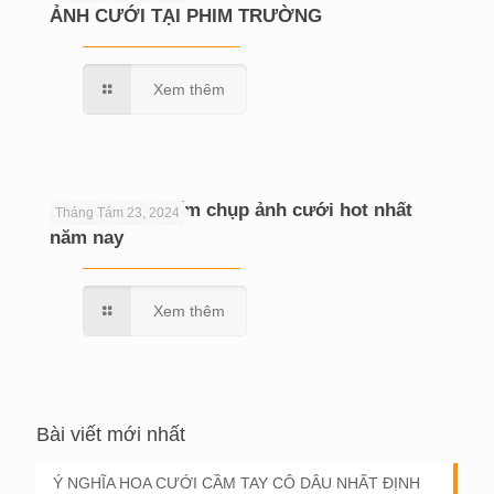
ẢNH CƯỚI TẠI PHIM TRƯỜNG
Xem thêm
Hé lộ 10 địa điểm chụp ảnh cưới hot nhất
Tháng Tám 23, 2024
năm nay
Xem thêm
Bài viết mới nhất
Ý NGHĨA HOA CƯỚI CẦM TAY CÔ DÂU NHẤT ĐỊNH