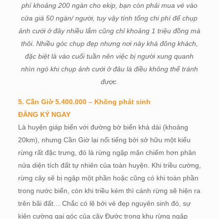
phí khoảng 200 ngàn cho ekip, bạn còn phải mua vé vào
cửa giá 50 ngàn/ người, tuy vậy tính tổng chi phí để chụp
ảnh cưới ở đây nhiều lắm cũng chỉ khoảng 1 triệu đồng mà
thôi. Nhiều góc chụp đẹp nhưng nơi này khá đông khách,
đặc biệt là vào cuối tuần nên việc bị người xung quanh
nhìn ngó khi chụp ảnh cưới ở đâu là điều không thể tránh
được.
5. Cần Giờ 5.400.000 – Không phát sinh
ĐĂNG KÝ NGAY
Là huyện giáp biển với đường bờ biển khá dài (khoảng
20km), nhưng Cần Giờ lại nổi tiếng bởi sở hữu một kiểu
rừng rất đặc trưng, đó là rừng ngập mặn chiếm hơn phân
nửa diện tích đất tự nhiên của toàn huyện. Khi triều cường,
rừng cây sẽ bị ngập một phần hoặc cũng có khi toàn phần
trong nước biển, còn khi triều kém thì cánh rừng sẽ hiện ra
trên bãi đất… Chắc có lẽ bởi vẻ đẹp nguyên sinh đó, sự
kiên cường gai góc của cây Đước trong khu rừng ngập