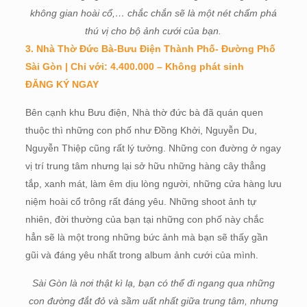
không gian hoài cổ,… chắc chắn sẽ là một nét chấm phá
thú vị cho bộ ảnh cưới của bạn.
3. Nhà Thờ Đức Bà-Bưu Điện Thành Phố- Đường Phố
Sài Gòn | Chỉ với: 4.400.000 – Không phát sinh
ĐĂNG KÝ NGAY
Bên cạnh khu Bưu điện, Nhà thờ đức bà đã quán quen
thuộc thì những con phố như Đồng Khởi, Nguyễn Du,
Nguyễn Thiệp cũng rất lý tưởng. Những con đường ở ngay
vị trí trung tâm nhưng lại sở hữu những hàng cây thẳng
tắp, xanh mát, làm êm dịu lòng người, những cửa hàng lưu
niệm hoài cổ trông rất đáng yêu. Những shoot ảnh tự
nhiên, đời thường của bạn tại những con phố này chắc
hẳn sẽ là một trong những bức ảnh mà bạn sẽ thấy gần
gũi và đáng yêu nhất trong album ảnh cưới của mình.
Sài Gòn là nơi thật kì lạ, bạn có thể đi ngang qua những
con đường đắt đỏ và sầm uất nhất giữa trung tâm, nhưng