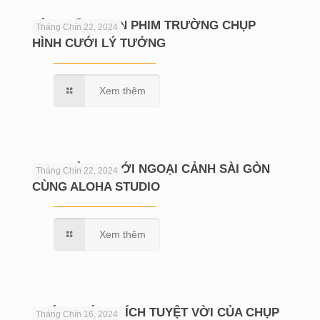
BÍ QUYẾT CHỌN PHIM TRƯỜNG CHỤP
Tháng Chín 22, 2024
HÌNH CƯỚI LÝ TƯỞNG
Xem thêm
CHỤP HÌNH CƯỚI NGOẠI CẢNH SÀI GÒN
Tháng Chín 22, 2024
CÙNG ALOHA STUDIO
Xem thêm
KHÁM PHÁ LỢI ÍCH TUYỆT VỜI CỦA CHỤP
Tháng Chín 16, 2024