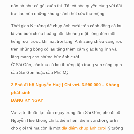
nõn nà như cô gái xuân thì. Tất cả hòa quyện cùng với đất
trời tạo nên những khung cảnh hết sức thơ mộng.
Thời gian lý tưởng để chụp ảnh cưới trên cánh đồng cỏ lau
là vào buồi chiều hoàng hôn khoảng một tiếng đến một
tiếng rưỡi trước khi mặt trời lặng. Ánh sáng chiều vàng rực
trên những bông cỏ lau tăng thêm cảm giác lung linh và
lãng mạng cho những bức ảnh cưới
Ở Sài Gòn, các khu cỏ lau thường tập trung ven sông, qua
cầu Sài Gòn hoặc cầu Phú Mỹ.
2.Phố đi bộ Nguyễn Huệ | Chỉ với: 3.990.000 – Không
phát sinh
ĐĂNG KÝ NGAY
Với vị trí thuận lợi nằm ngay trung tâm Sài Gòn, phố đi bộ
Nguyễn Huệ không chỉ là điểm hẹn, điểm vui chơi giải trí
cho giới trẻ mà còn là một
địa điểm chụp ảnh cưới
lý tưởng