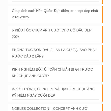
Chụp ảnh cưới Hàn Quốc: Đặc điểm, concept đẹp nhất
2024-2025
5 KIỂU TÓC CHỤP ẢNH CƯỚI CHO CÔ DÂU ĐẸP
2024
PHONG TỤC ĐÓN DÂU 2 LẦN LÀ GÌ? TẠI SAO PHẢI
RƯỚC DÂU 2 LẦN?
KINH NGHIỆM BỎ TÚI: CẦN CHUẨN BỊ GÌ TRƯỚC
KHI CHỤP ẢNH CƯỚI?
A-Z Ý TƯỞNG, CONCEPT VÀ ĐỊA ĐIỂM CHỤP ẢNH
KỶ NIỆM NGÀY CƯỚI ĐẸP
NOBLES COLLECTION – CONCEPT ẢNH CƯỚI