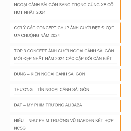
NGOẠI CẢNH SÀI GÒN SANG TRỌNG CÙNG XE CỔ
HOT NHẤT 2024
GỢI Ý CÁC CONCEPT CHỤP ẢNH CƯỚI ĐẸP ĐƯỢC
ƯA CHUỘNG NĂM 2024
TOP 3 CONCEPT ẢNH CƯỚI NGOẠI CẢNH SÀI GÒN
MỚI ĐẸP NHẤT NĂM 2024 CÁC CẶP ĐÔI CẦN BIẾT
DUNG – KIÊN NGOẠI CẢNH SÀI GÒN
THƯƠNG – TÍN NGOẠI CẢNH SÀI GÒN
ĐẠT – MY PHIM TRƯỜNG ALIBABA
HIẾU – NHƯ PHIM TRƯỜNG VŨ GARDEN KẾT HỢP
NCSG