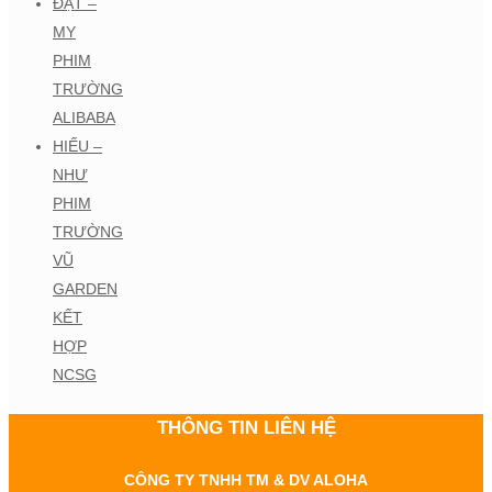
ĐẠT –
MY
PHIM
TRƯỜNG
ALIBABA
HIẾU –
NHƯ
PHIM
TRƯỜNG
VŨ
GARDEN
KẾT
HỢP
NCSG
THÔNG TIN LIÊN HỆ
CÔNG TY TNHH TM & DV ALOHA