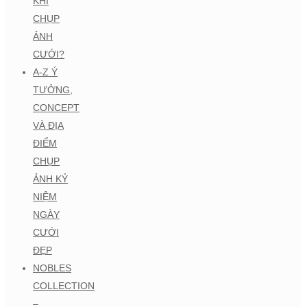
KHI
CHỤP
ẢNH
CƯỚI?
A-Z Ý
TƯỞNG,
CONCEPT
VÀ ĐỊA
ĐIỂM
CHỤP
ẢNH KỶ
NIỆM
NGÀY
CƯỚI
ĐẸP
NOBLES
COLLECTION
–