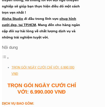
nghiệp sẽ giúp bạn thực hiện điều đó một cách
trọn vẹn nhất !
Aloha Studio
đi đầu trong lĩnh vực
chụp hình
cưới đẹp, tại TP.HCM
. Mang đến cho hàng ngàn
cặp đôi sự hài lòng về chất lượng dịch vụ và
những trải nghiệm tuyệt vời.
Nội dung
TRỌN GÓI NGÀY CƯỚI CHỈ VỚI: 6.990.000
VNĐ
TRỌN GÓI NGÀY CƯỚI CHỈ
VỚI: 6.990.000 VNĐ
DỊCH VỤ BAO GỒM: