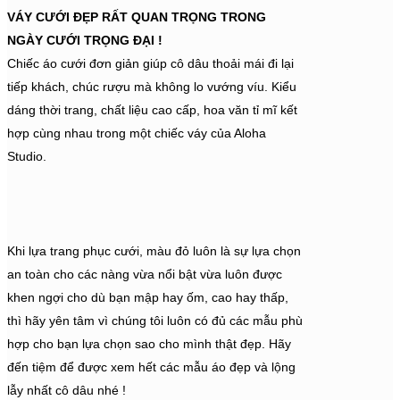
VÁY CƯỚI ĐẸP RẤT QUAN TRỌNG TRONG
NGÀY CƯỚI TRỌNG ĐẠI !
Chiếc áo cưới đơn giản giúp cô dâu thoải mái đi lại
tiếp khách, chúc rượu mà không lo vướng víu. Kiểu
dáng thời trang, chất liệu cao cấp, hoa văn tỉ mĩ kết
hợp cùng nhau trong một chiếc váy của Aloha
Studio.
Khi lựa trang phục cưới, màu đỏ luôn là sự lựa chọn
an toàn cho các nàng vừa nổi bật vừa luôn được
khen ngợi cho dù bạn mập hay ốm, cao hay thấp,
thì hãy yên tâm vì chúng tôi luôn có đủ các mẫu phù
hợp cho bạn lựa chọn sao cho mình thật đẹp. Hãy
đến tiệm để được xem hết các mẫu áo đẹp và lộng
lẫy nhất cô dâu nhé !