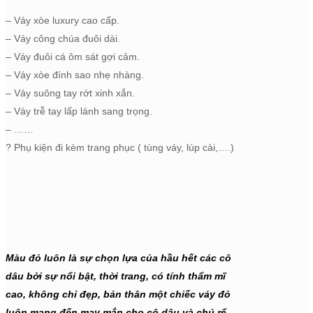
– Váy xòe luxury cao cấp.
– Váy công chúa đuôi dài.
– Váy đuôi cá ôm sát gợi cảm.
– Váy xòe đính sao nhẹ nhàng.
– Váy suông tay rớt xinh xắn.
– Váy trễ tay lấp lánh sang trọng.
– ……
?
Phụ kiện đi kèm trang phục ( tùng váy, lúp cài,….)
Màu đỏ luôn là sự chọn lựa của hầu hết các cô
dâu bởi sự nổi bật, thời trang, có tính thẩm mĩ
cao, không chỉ đẹp, bản thân một chiếc váy đỏ
luôn mang đến may mắn cho cô dâu và chú rể