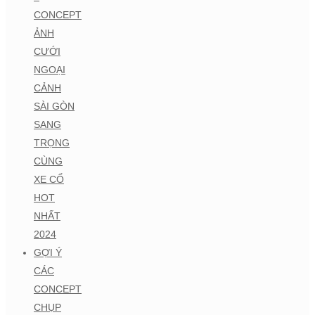
CONCEPT
ẢNH
CƯỚI
NGOẠI
CẢNH
SÀI GÒN
SANG
TRỌNG
CÙNG
XE CỔ
HOT
NHẤT
2024
GỢI Ý
CÁC
CONCEPT
CHỤP