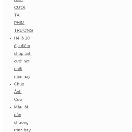
CƯỚI
TẠI
PHIM
TRƯỜNG
Hé lộ 10
địa điểm
chụp ảnh
cưới hot
nhất
năm nay
Chụp
Ảnh
Cưới
Mẫu lời
dẫn
chương
trình hay