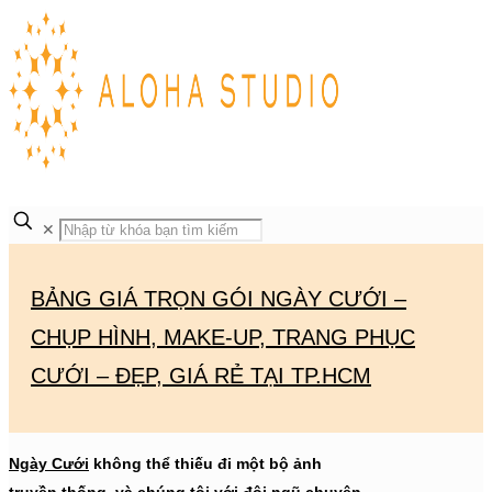
✕
BẢNG GIÁ TRỌN GÓI NGÀY CƯỚI –
CHỤP HÌNH, MAKE-UP, TRANG PHỤC
CƯỚI – ĐẸP, GIÁ RẺ TẠI TP.HCM
Ngày Cưới
không thể thiếu đi một bộ ảnh
truyền thống, và chúng tôi với đội ngũ chuyên