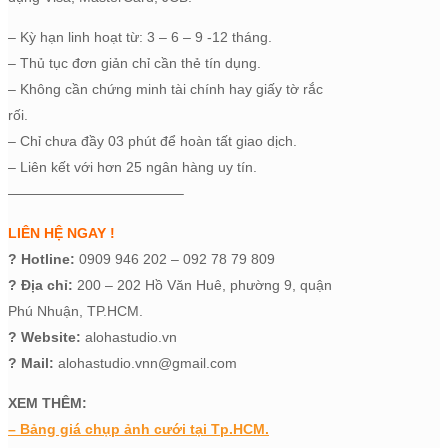
– Kỳ hạn linh hoạt từ: 3 – 6 – 9 -12 tháng.
– Thủ tục đơn giản chỉ cần thẻ tín dụng.
– Không cần chứng minh tài chính hay giấy tờ rắc
rối.
– Chỉ chưa đầy 03 phút để hoàn tất giao dịch.
– Liên kết với hơn 25 ngân hàng uy tín.
————————————–
LIÊN HỆ NGAY !
?
Hotline:
0909 946 202 – 092 78 79 809
?
Địa chỉ:
200 – 202 Hồ Văn Huê, phường 9, quận
Phú Nhuận, TP.HCM.
?
Website:
alohastudio.vn
?
Mail:
alohastudio.vnn@gmail.com
XEM THÊM:
– Bảng giá chụp ảnh cưới tại Tp.HCM.