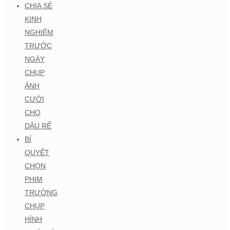
CHIA SẺ
KINH
NGHIỆM
TRƯỚC
NGÀY
CHỤP
ẢNH
CƯỚI
CHO
DÂU RỂ
BÍ
QUYẾT
CHỌN
PHIM
TRƯỜNG
CHỤP
HÌNH