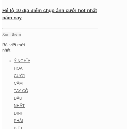
Hé lộ 10 địa điểm chụp ảnh cưới hot nhất
năm nay
Xem thêm
Bài viết mới
nhất
Ý NGHĨA
HOA
CƯỚI
CẦM
TAY CÔ
DÂU
NHẤT
ĐỊNH
PHẢI
BIẾT