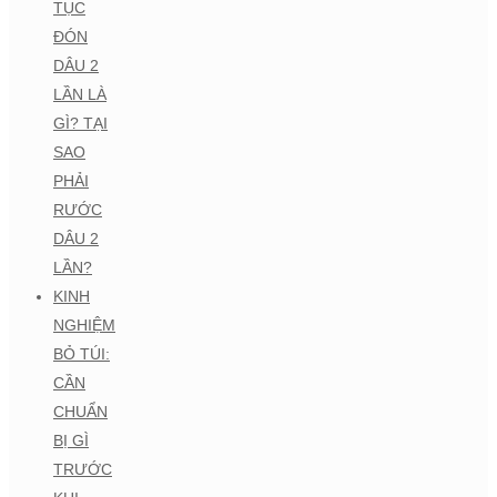
TỤC
ĐÓN
DÂU 2
LẦN LÀ
GÌ? TẠI
SAO
PHẢI
RƯỚC
DÂU 2
LẦN?
KINH
NGHIỆM
BỎ TÚI:
CẦN
CHUẨN
BỊ GÌ
TRƯỚC