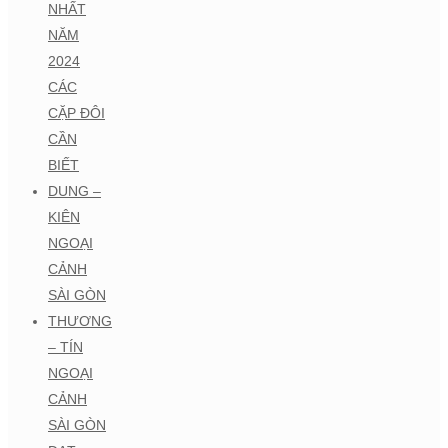
NHẤT
NĂM
2024
CÁC
CẶP ĐÔI
CẦN
BIẾT
DUNG –
KIÊN
NGOẠI
CẢNH
SÀI GÒN
THƯƠNG
– TÍN
NGOẠI
CẢNH
SÀI GÒN