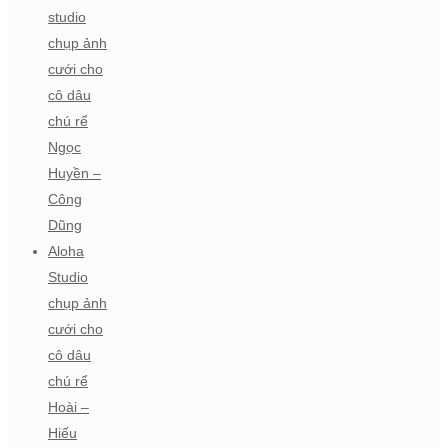
studio
chụp ảnh
cưới cho
cô dâu
chú rể
Ngọc
Huyền –
Công
Dũng
Aloha
Studio
chụp ảnh
cưới cho
cô dâu
chú rể
Hoài –
Hiếu