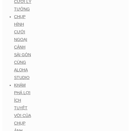
CƯỚI LÝ
TƯỞNG
CHỤP
HÌNH
CƯỚI
NGOẠI
CẢNH
SÀI GÒN
CÙNG
ALOHA
STUDIO
KHÁM
PHÁ LỢI
ÍCH
TUYỆT
VỜI CỦA
CHỤP
ẢNH