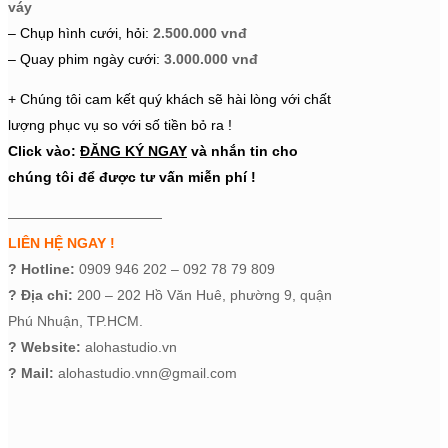
váy
– Chụp hình cưới, hỏi:
2.500.000 vnđ
– Quay phim ngày cưới:
3.000.000 vnđ
+ Chúng tôi cam kết quý khách sẽ hài lòng với chất
lượng phục vụ so với số tiền bỏ ra !
Click vào:
ĐĂNG KÝ NGAY
và nhắn tin cho
chúng tôi để được tư vấn miễn phí !
———————————
LIÊN HỆ NGAY !
?
Hotline:
0909 946 202 – 092 78 79 809
?
Địa chỉ:
200 – 202 Hồ Văn Huê, phường 9, quận
Phú Nhuận, TP.HCM.
?
Website:
alohastudio.vn
?
Mail:
alohastudio.vnn@gmail.com