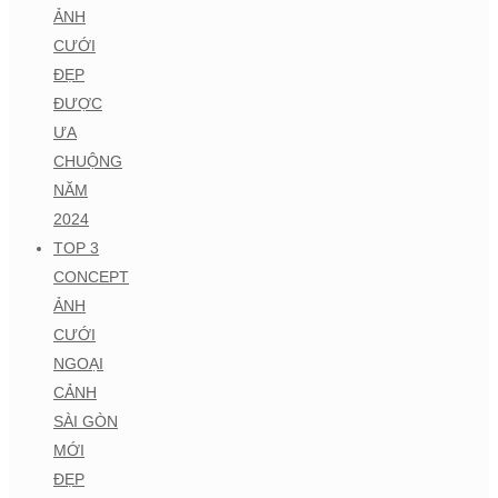
ẢNH
CƯỚI
ĐẸP
ĐƯỢC
ƯA
CHUỘNG
NĂM
2024
TOP 3
CONCEPT
ẢNH
CƯỚI
NGOẠI
CẢNH
SÀI GÒN
MỚI
ĐẸP