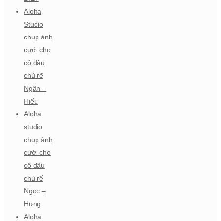
Aloha
Studio
chụp ảnh
cưới cho
cô dâu
chú rể
Ngân –
Hiếu
Aloha
studio
chụp ảnh
cưới cho
cô dâu
chú rể
Ngọc –
Hưng
Aloha