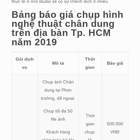
thực tế ở mỗi studio sẽ có sự chênh lệch ít nhiều.
Bảng báo giá chụp hình
nghệ thuật chân dung
trên địa bàn Tp. HCM
năm 2019
Gói dịch
Thời
Mô tả
Báo giá
vụ
gian
Chụp ảnh Chân
dung tại Phim
trường, dã ngoại.
Chụp tối đa 50
Thời
file ảnh
gian
500.000
Khách hàng
chụp:
VNĐ