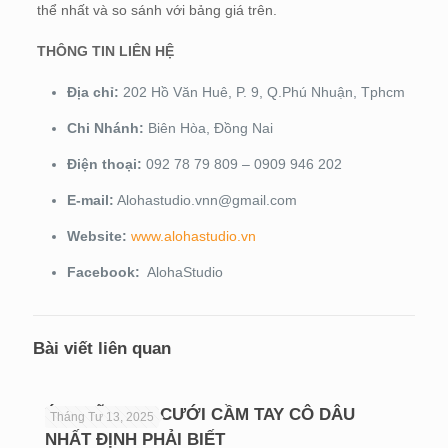
thể nhất và so sánh với bảng giá trên.
THÔNG TIN LIÊN HỆ
Địa chỉ:
202 Hồ Văn Huê, P. 9, Q.Phú Nhuận, Tphcm
Chi Nhánh:
Biên Hòa, Đồng Nai
Điện thoại:
092 78 79 809 – 0909 946 202
E-mail:
Alohastudio.vnn@gmail.com
Website:
www.alohastudio.vn
Facebook:
AlohaStudio
Bài viết liên quan
Ý NGHĨA HOA CƯỚI CẦM TAY CÔ DÂU
Tháng Tư 13, 2025
NHẤT ĐỊNH PHẢI BIẾT