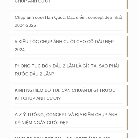
CHỤP ẢNH CƯỚI
Chụp ảnh cưới Hàn Quốc: Đặc điểm, concept đẹp nhất
2024-2025
5 KIỂU TÓC CHỤP ẢNH CƯỚI CHO CÔ DÂU ĐẸP
2024
PHONG TỤC ĐÓN DÂU 2 LẦN LÀ GÌ? TẠI SAO PHẢI
RƯỚC DÂU 2 LẦN?
KINH NGHIỆM BỎ TÚI: CẦN CHUẨN BỊ GÌ TRƯỚC
KHI CHỤP ẢNH CƯỚI?
A-Z Ý TƯỞNG, CONCEPT VÀ ĐỊA ĐIỂM CHỤP ẢNH
KỶ NIỆM NGÀY CƯỚI ĐẸP