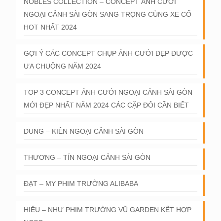
NOBLES COLLECTION – CONCEPT ẢNH CƯỚI
NGOẠI CẢNH SÀI GÒN SANG TRỌNG CÙNG XE CỔ
HOT NHẤT 2024
GỢI Ý CÁC CONCEPT CHỤP ẢNH CƯỚI ĐẸP ĐƯỢC
ƯA CHUỘNG NĂM 2024
TOP 3 CONCEPT ẢNH CƯỚI NGOẠI CẢNH SÀI GÒN
MỚI ĐẸP NHẤT NĂM 2024 CÁC CẶP ĐÔI CẦN BIẾT
DUNG – KIÊN NGOẠI CẢNH SÀI GÒN
THƯƠNG – TÍN NGOẠI CẢNH SÀI GÒN
ĐẠT – MY PHIM TRƯỜNG ALIBABA
HIẾU – NHƯ PHIM TRƯỜNG VŨ GARDEN KẾT HỢP