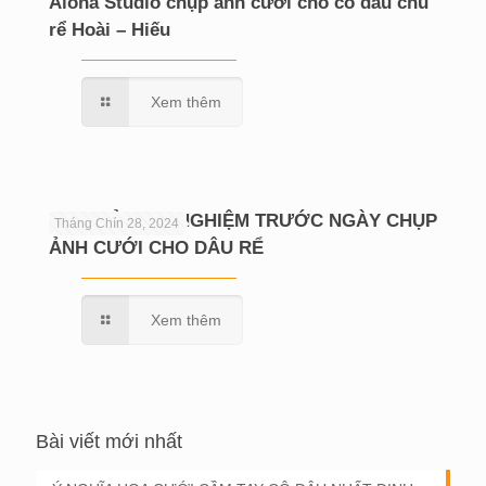
Aloha Studio chụp ảnh cưới cho cô dâu chú
rể Hoài – Hiếu
Xem thêm
CHIA SẺ KINH NGHIỆM TRƯỚC NGÀY CHỤP
Tháng Chín 28, 2024
ẢNH CƯỚI CHO DÂU RỂ
Xem thêm
Bài viết mới nhất