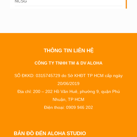
NCSG
THÔNG TIN LIÊN HỆ
CÔNG TY TNHH TM & DV ALOHA
SỐ ĐKKD: 0315745729 do Sở KHĐT TP HCM cấp ngày
20/06/2019
Địa chỉ: 200 – 202 Hồ Văn Huê, phường 9, quận Phú
Nhuận, TP HCM
Điện thoại: 0909 946 202
BẢN ĐỒ ĐẾN ALOHA STUDIO