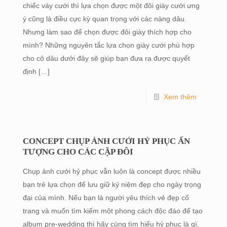
chiếc váy cưới thì lựa chọn được một đôi giày cưới ưng
ý cũng là điều cực kỳ quan trọng với các nàng dâu.
Nhưng làm sao để chọn được đôi giày thích hợp cho
mình? Những nguyên tắc lựa chọn giày cưới phù hợp
cho cô dâu dưới đây sẽ giúp bạn đưa ra được quyết
định
[…]
Xem thêm
CONCEPT CHỤP ẢNH CƯỚI HỶ PHỤC ẤN
TƯỢNG CHO CÁC CẶP ĐÔI
Chụp ảnh cưới hỷ phục vẫn luôn là concept được nhiều
bạn trẻ lựa chọn để lưu giữ kỷ niệm đẹp cho ngày trọng
đại của mình. Nếu bạn là người yêu thích vẻ đẹp cổ
trang và muốn tìm kiếm một phong cách độc đáo để tạo
album pre-wedding thì hãy cùng tìm hiểu hỷ phục là gì,