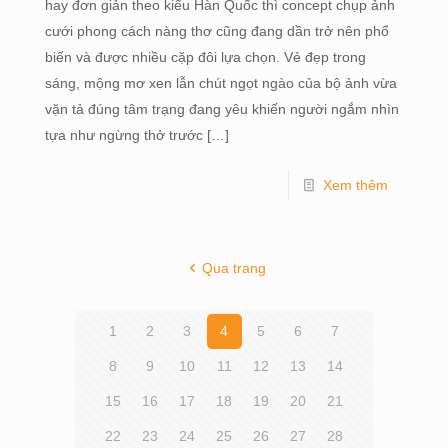
hay đơn giản theo kiểu Hàn Quốc thì concept chụp ảnh
cưới phong cách nàng thơ cũng đang dần trở nên phổ
biến và được nhiều cặp đôi lựa chọn. Vẻ đẹp trong
sáng, mộng mơ xen lẫn chút ngọt ngào của bộ ảnh vừa
vặn tả đúng tâm trạng đang yêu khiến người ngắm nhìn
tựa như ngừng thở trước
[…]
Xem thêm
Qua trang
1
2
3
4
5
6
7
8
9
10
11
12
13
14
15
16
17
18
19
20
21
22
23
24
25
26
27
28