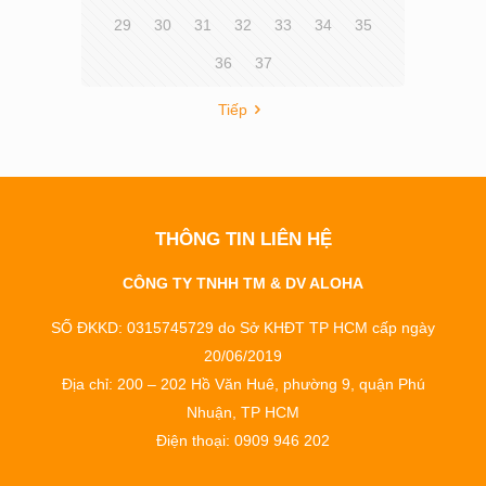
29
30
31
32
33
34
35
36
37
Tiếp
THÔNG TIN LIÊN HỆ
CÔNG TY TNHH TM & DV ALOHA
SỐ ĐKKD: 0315745729 do Sở KHĐT TP HCM cấp ngày
20/06/2019
Địa chỉ: 200 – 202 Hồ Văn Huê, phường 9, quận Phú
Nhuận, TP HCM
Điện thoại: 0909 946 202