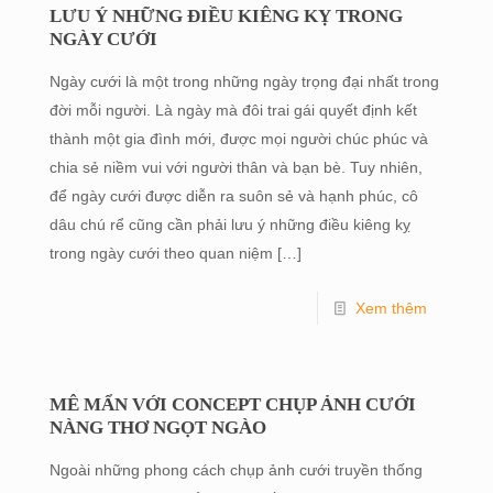
LƯU Ý NHỮNG ĐIỀU KIÊNG KỴ TRONG
NGÀY CƯỚI
Ngày cưới là một trong những ngày trọng đại nhất trong
đời mỗi người. Là ngày mà đôi trai gái quyết định kết
thành một gia đình mới, được mọi người chúc phúc và
chia sẻ niềm vui với người thân và bạn bè. Tuy nhiên,
để ngày cưới được diễn ra suôn sẻ và hạnh phúc, cô
dâu chú rể cũng cần phải lưu ý những điều kiêng kỵ
trong ngày cưới theo quan niệm
[…]
Xem thêm
MÊ MẨN VỚI CONCEPT CHỤP ẢNH CƯỚI
NÀNG THƠ NGỌT NGÀO
Ngoài những phong cách chụp ảnh cưới truyền thống