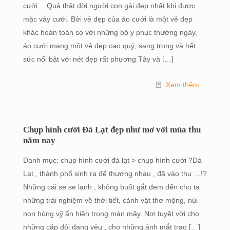
cưới… Quả thật đời người con gái đẹp nhất khi được
mặc váy cưới. Bởi vẻ đẹp của áo cưới là một vẻ đẹp
khác hoàn toàn so với những bộ y phục thường ngày,
áo cưới mang một vẻ đẹp cao quý, sang trọng và hết
sức nổi bật với nét đẹp rất phương Tây và
[…]
Xem thêm
Chụp hình cưới Đà Lạt đẹp như mơ với mùa thu
năm nay
Danh mục: chụp hình cưới đà lạt > chụp hình cưới ?Đà
Lạt , thành phố sinh ra để thương nhau , đã vào thu …!?
Những cái se se lạnh , không buốt gắt đem đến cho ta
những trải nghiệm về thời tiết, cảnh vật thơ mộng, núi
non hùng vỹ ẩn hiện trong màn mây. Nơi tuyệt vời cho
những cặp đôi đang yêu , cho những ánh mắt trao
[…]