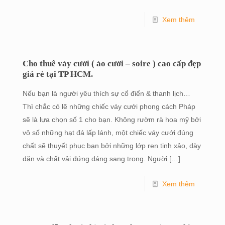
Xem thêm
Cho thuê váy cưới ( áo cưới – soire ) cao cấp đẹp
giá rẻ tại TP HCM.
Nếu bạn là người yêu thích sự cổ điển & thanh lịch…
Thì chắc có lẽ những chiếc váy cưới phong cách Pháp
sẽ là lựa chọn số 1 cho bạn. Không rườm rà hoa mỹ bởi
vô số những hạt đá lấp lánh, một chiếc váy cưới đúng
chất sẽ thuyết phục bạn bởi những lớp ren tinh xảo, dày
dặn và chất vải đứng dáng sang trọng. Người
[…]
Xem thêm