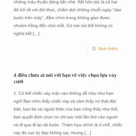
những mâu thuẫn đáng tiếc nhé. Kết hôn tức là cả hai
đã trở về với đời thực, chấm dứt những chuỗi ngày “dạo
bước trên mây”, đắm chìm trong không gian được
nhuộm hồng đến chói mắt. Cơ mà nói thế không có
nghĩa kết
[…]
Xem thêm
4 điều chưa ai nói với bạn về việc chọn lựa váy
cưới
1. Có thể chiếc váy mặc vào không dễ chịu như bạn
nghĩ Bạn nhìn thấy chiếc váy và cảm thấy nó thật đặc
biệt, bạn bè và người thân của bạn cũng thấy như thế,
bạn quyết định chọn nó chỉ sau một lần thử vào người
và đi qua đi lại vài bước. Thảm họa chính là ở chỗ, chiếc
váy đó cực kỳ đẹp không sai, nhưng
[…]