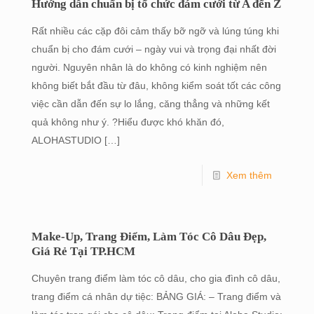
Hướng dẫn chuẩn bị tổ chức đám cưới từ A đến Z
Rất nhiều các cặp đôi cảm thấy bỡ ngỡ và lúng túng khi
chuẩn bị cho đám cưới – ngày vui và trọng đại nhất đời
người. Nguyên nhân là do không có kinh nghiệm nên
không biết bắt đầu từ đâu, không kiểm soát tốt các công
việc cần dẫn đến sự lo lắng, căng thẳng và những kết
quả không như ý. ?Hiểu được khó khăn đó,
ALOHASTUDIO
[…]
Xem thêm
Make-Up, Trang Điểm, Làm Tóc Cô Dâu Đẹp,
Giá Rẻ Tại TP.HCM
Chuyên trang điểm làm tóc cô dâu, cho gia đình cô dâu,
trang điểm cá nhân dự tiệc: BẢNG GIÁ: – Trang điểm và