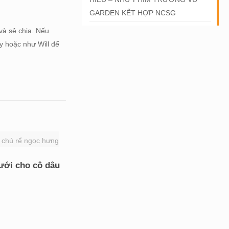
GARDEN KẾT HỢP NCSG
và sẻ chia. Nếu
y hoặc như Will để
 chú rể ngọc hưng
ưới cho cô dâu