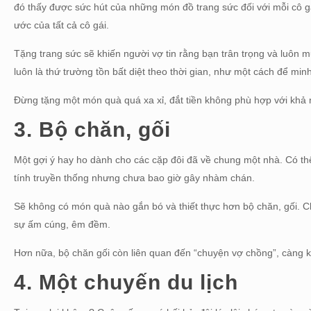
đó thấy được sức hút của những món đồ trang sức đối với mỗi cô g
ước của tất cả cô gái.
Tặng trang sức sẽ khiến người vợ tin rằng bạn trân trọng và luôn m
luôn là thứ trường tồn bất diệt theo thời gian, như một cách để min
Đừng tặng một món quà quá xa xỉ, đắt tiền không phù hợp với khả n
3. Bộ chăn, gối
Một gợi ý hay ho dành cho các cặp đôi đã về chung một nhà. Có th
tính truyền thống nhưng chưa bao giờ gây nhàm chán.
Sẽ không có món quà nào gắn bó và thiết thực hơn bộ chăn, gối. Ch
sự ấm cúng, êm đềm.
Hơn nữa, bộ chăn gối còn liên quan đến “chuyện vợ chồng”, càng
4. Một chuyến du lịch