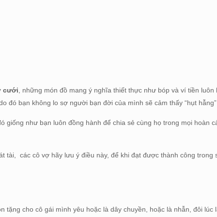
y cưới
, những món đồ mang ý nghĩa thiết thực như bóp và ví tiền luôn 
, do đó bạn không lo sợ người bạn đời của mình sẽ cảm thấy “hụt hẫng”
ó giống như bạn luôn đồng hành để chia sẻ cùng họ trong mọi hoàn c
át tài, các cô vợ hãy lưu ý điều này, để khi đạt được thành công trong
tặng cho cô gái mình yêu hoặc là dây chuyền, hoặc là nhẫn, đôi lúc là