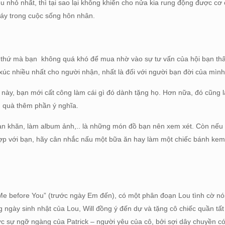
u nhỏ nhất, thì tại sao lại không khiến cho nửa kia rung động được c
háy trong cuộc sống hôn nhân.
g thứ mà bạn không quá khó để mua nhờ vào sự tư vấn của hội bạn th
úc nhiều nhất cho người nhận, nhất là đối với người bạn đời của mình
ệ này, bạn mới cất công làm cái gì đó dành tặng họ. Hơn nữa, đó cũng
n quà thêm phần ý nghĩa.
đan khăn, làm album ảnh,.. là những món đồ bạn nên xem xét. Còn nếu
hợp với bạn, hãy cân nhắc nấu một bữa ăn hay làm một chiếc bánh ke
Me before You” (trước ngày Em đến), có một phân đoạn Lou tình cờ nói 
g ngày sinh nhật của Lou, Will đồng ý đến dự và tặng cô chiếc quần t
c sự ngỡ ngàng của Patrick – người yêu của cô, bởi sợi dây chuyền có