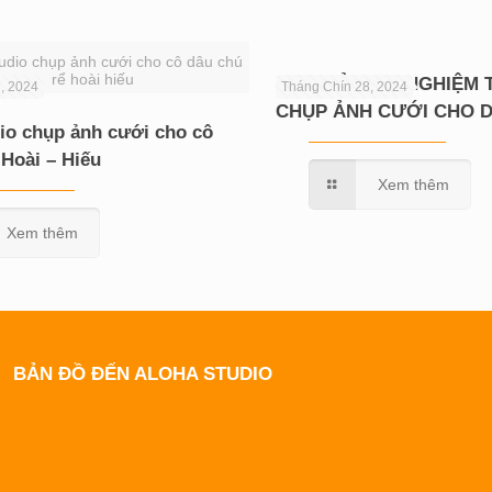
tudio chụp ảnh cưới cho cô dâu chú
rể hoài hiếu
CHIA SẺ KINH NGHIỆM
, 2024
Tháng Chín 28, 2024
CHỤP ẢNH CƯỚI CHO 
io chụp ảnh cưới cho cô
 Hoài – Hiếu
Xem thêm
Xem thêm
BẢN ĐỒ ĐẾN ALOHA STUDIO