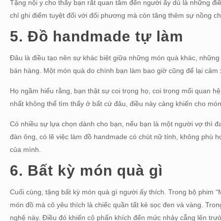
Tặng nội y cho thấy bạn rất quan tâm đến người ấy dù là những điề
chỉ ghi điểm tuyệt đối với đối phương mà còn tăng thêm sự nồng c
5. Đồ handmade tự làm
Đâu là điều tạo nên sự khác biệt giữa những món quà khác, nhữn
bán hàng. Một món quà do chính bạn làm bao giờ cũng để lại cảm x
Họ ngầm hiểu rằng, bạn thật sự coi trọng họ, coi trọng mối quan h
nhất không thể tìm thấy ở bất cứ đâu, điều này càng khiến cho mó
Có nhiều sự lựa chọn dành cho bạn, nếu bạn là một người vợ thì 
đàn ông, có lẽ việc làm đồ handmade có chút nữ tính, không phù 
của mình.
6. Bất kỳ món quà gì
Cuối cùng, tặng bất kỳ món quà gì người ấy thích. Trong bộ phim “
món đồ mà cô yêu thích là chiếc quần tất kẻ sọc đen và vàng. Tron
nghệ này. Điều đó khiến cô phấn khích đến mức nhảy cẫng lên trướ