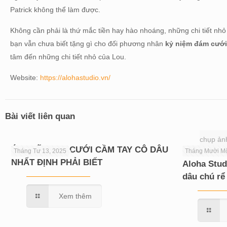
Patrick không thể làm được.
Không cần phải là thứ mắc tiền hay hào nhoáng, những chi tiết nhỏ 
bạn vẫn chưa biết tặng gì cho đối phương nhân
kỷ niệm đám cướ
tâm đến những chi tiết nhỏ của Lou.
Website:
https://alohastudio.vn/
Bài viết liên quan
chụp ản
Ý NGHĨA HOA CƯỚI CẦM TAY CÔ DÂU
Tháng Tư 13, 2025
Tháng Mười Mộ
NHẤT ĐỊNH PHẢI BIẾT
Aloha Stud
dâu chú rể
Xem thêm