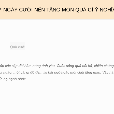
M NGÀY CƯỚI NÊN TẶNG MÓN QUÀ GÌ Ý NGHĨ
Quà cưới
iúp các cặp đôi hâm nóng tình yêu. Cuộc sống quá hối hả, khiến chúng 
ọt ngào, một cái gì đó đem lại bất ngờ hoặc một chút lãng mạn. Vậy h
ến họ hạnh phúc.