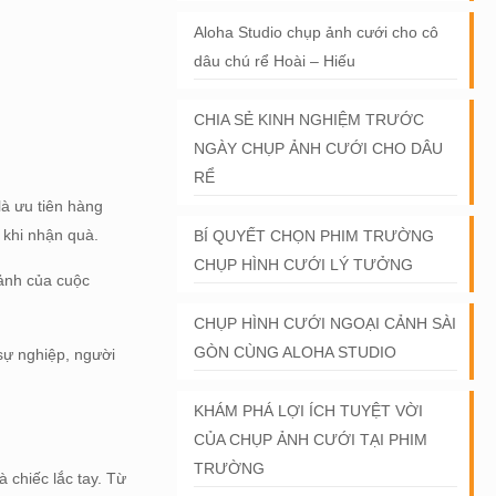
Aloha Studio chụp ảnh cưới cho cô
dâu chú rể Hoài – Hiếu
CHIA SẺ KINH NGHIỆM TRƯỚC
NGÀY CHỤP ẢNH CƯỚI CHO DÂU
RỂ
là ưu tiên hàng
 khi nhận quà.
BÍ QUYẾT CHỌN PHIM TRƯỜNG
CHỤP HÌNH CƯỚI LÝ TƯỞNG
ảnh của cuộc
CHỤP HÌNH CƯỚI NGOẠI CẢNH SÀI
GÒN CÙNG ALOHA STUDIO
 sự nghiệp, người
KHÁM PHÁ LỢI ÍCH TUYỆT VỜI
CỦA CHỤP ẢNH CƯỚI TẠI PHIM
TRƯỜNG
 chiếc lắc tay. Từ