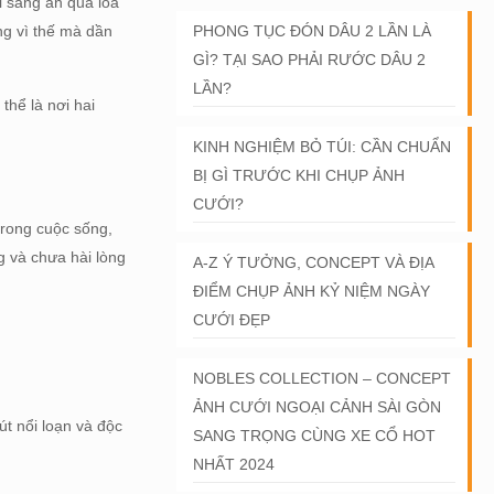
i sáng ăn qua loa
ồng vì thế mà dần
PHONG TỤC ĐÓN DÂU 2 LẦN LÀ
GÌ? TẠI SAO PHẢI RƯỚC DÂU 2
LẦN?
thể là nơi hai
KINH NGHIỆM BỎ TÚI: CẦN CHUẨN
BỊ GÌ TRƯỚC KHI CHỤP ẢNH
CƯỚI?
trong cuộc sống,
g và chưa hài lòng
A-Z Ý TƯỞNG, CONCEPT VÀ ĐỊA
ĐIỂM CHỤP ẢNH KỶ NIỆM NGÀY
CƯỚI ĐẸP
NOBLES COLLECTION – CONCEPT
ẢNH CƯỚI NGOẠI CẢNH SÀI GÒN
t nổi loạn và độc
SANG TRỌNG CÙNG XE CỔ HOT
NHẤT 2024