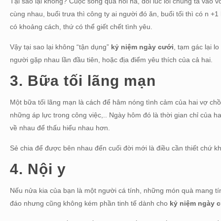
Tại sao lại không? Cuộc sống quá hối hả, đôi lúc lôi chúng ta vào 
cùng nhau, buổi trưa thì công ty ai người đó ăn, buổi tối thì có n 
có khoảng cách, thứ có thể giết chết tình yêu.
Vậy tại sao lại không “tận dụng”
kỷ niệm ngày cưới
, tạm gác lại l
người gặp nhau lần đầu tiên, hoặc địa điểm yêu thích của cả hai.
3. Bữa tối lãng mạn
Một bữa tối lãng mạn là cách để hâm nóng tình cảm của hai vợ ch
những áp lực trong công việc,.. Ngày hôm đó là thời gian chỉ của h
về nhau để thấu hiểu nhau hơn.
Sẻ chia để được bên nhau đến cuối đời mới là điều cần thiết chứ 
4. Nội y
Nếu nửa kia của bạn là một người cá tính, những món quà mang tín
đáo nhưng cũng không kém phần tinh tế dành cho
kỷ niệm ngày 