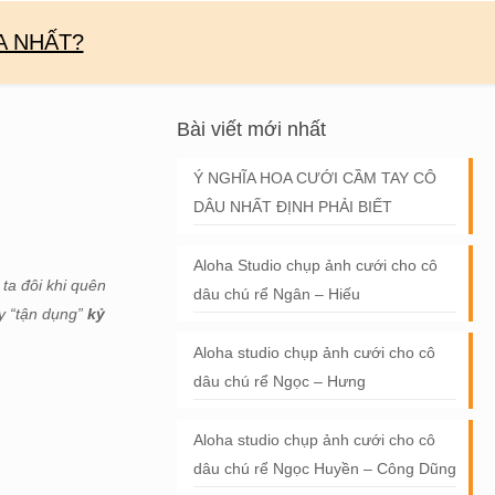
A NHẤT?
Bài viết mới nhất
Ý NGHĨA HOA CƯỚI CẦM TAY CÔ
DÂU NHẤT ĐỊNH PHẢI BIẾT
Aloha Studio chụp ảnh cưới cho cô
ta đôi khi quên
dâu chú rể Ngân – Hiếu
ãy “tận dụng”
kỷ
Aloha studio chụp ảnh cưới cho cô
dâu chú rể Ngọc – Hưng
Aloha studio chụp ảnh cưới cho cô
dâu chú rể Ngọc Huyền – Công Dũng