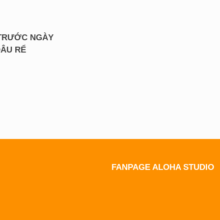
 TRƯỚC NGÀY
DÂU RỂ
FANPAGE ALOHA STUDIO