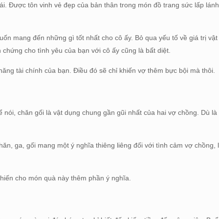
ái. Được tôn vinh vẻ đẹp của bản thân trong món đồ trang sức lấp lán
uốn mang đến những gì tốt nhất cho cô ấy. Bỏ qua yếu tố về giá trị vật
h chứng cho tình yêu của bạn với cô ấy cũng là bất diệt.
ăng tài chính của bạn. Điều đó sẽ chỉ khiến vợ thêm bực bội mà thôi.
ể nói, chăn gối là vật dụng chung gần gũi nhất của hai vợ chồng. Dù 
ăn, ga, gối mang một ý nghĩa thiêng liêng đối với tình cảm vợ chồng, 
 khiến cho món quà này thêm phần ý nghĩa.