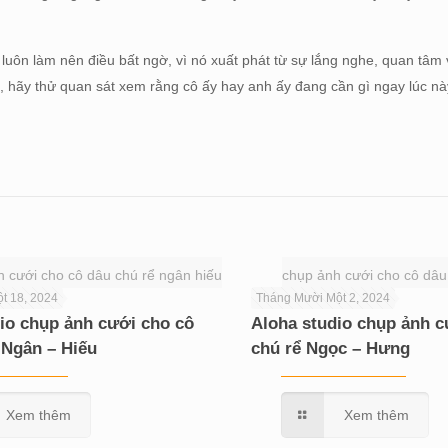
luôn làm nên điều bất ngờ, vì nó xuất phát từ sự lắng nghe, quan tâm 
i
, hãy thử quan sát xem rằng cô ấy hay anh ấy đang cần gì ngay lúc nà
h cưới cho cô dâu chú rể ngân hiếu
chụp ảnh cưới cho cô dâu
t 18, 2024
Tháng Mười Một 2, 2024
io chụp ảnh cưới cho cô
Aloha studio chụp ảnh c
 Ngân – Hiếu
chú rể Ngọc – Hưng
Xem thêm
Xem thêm