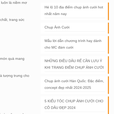
h luôn là niềm mơ
Hé lộ 10 địa điểm chụp ảnh cưới hot
nhất năm nay
 chất, trang sức
Chụp Ảnh Cưới
Mẫu lời dẫn chương trình hay dành
cho MC đám cưới
là món quà mang
NHỮNG ĐIỀU DÂU RỂ CẦN LƯU Ý
KHI TRANG ĐIỂM CHỤP ẢNH CƯỚI
là tượng trưng cho
Chụp ảnh cưới Hàn Quốc: Đặc điểm,
concept đẹp nhất 2024-2025
5 KIỂU TÓC CHỤP ẢNH CƯỚI CHO
CÔ DÂU ĐẸP 2024