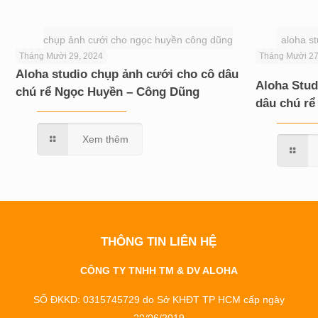
chụp ảnh cưới cho ngọc huyền công dũng
aloha s
Tháng Mười 29, 2024
Tháng Mười 27
Aloha studio chụp ảnh cưới cho cô dâu
Aloha Stud
chú rể Ngọc Huyền – Công Dũng
dâu chú rể
Xem thêm
THÔNG TIN LIÊN HỆ
CÔNG TY TNHH TM & DV ALOHA
SỐ ĐKKD: 0315745729 do Sở KHĐT TP HCM cấp ngày