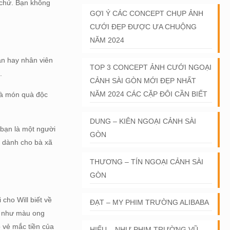
ơ chứ. Bạn không
GỢI Ý CÁC CONCEPT CHỤP ẢNH
CƯỚI ĐẸP ĐƯỢC ƯA CHUỘNG
NĂM 2024
ân hay nhân viên
TOP 3 CONCEPT ẢNH CƯỚI NGOẠI
.
CẢNH SÀI GÒN MỚI ĐẸP NHẤT
NĂM 2024 CÁC CẶP ĐÔI CẦN BIẾT
 là món quà độc
DUNG – KIÊN NGOẠI CẢNH SÀI
 bạn là một người
GÒN
m dành cho bà xã
THƯƠNG – TÍN NGOẠI CẢNH SÀI
GÒN
cho Will biết về
ĐẠT – MY PHIM TRƯỜNG ALIBABA
ất như màu ong
 vẻ mắc tiền của
HIẾU – NHƯ PHIM TRƯỜNG VŨ