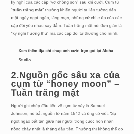
kỳ nghỉ của các cặp “vợ chồng son” sau khi cưới. Cụm từ
“
tuần trăng mật
” thường khiến người ta liên tưởng đến
một ngày ngọt ngào, lãng mạn, những cử chỉ e ấp của các
cặp đôi yêu nhau say đắm. Tuần trăng mật nói đơn giản là
“kỳ nghỉ hưởng thụ” mà các cặp đôi tự thưởng cho mình.
Xem thêm địa chỉ
chụp ảnh cưới
trọn gói tại Aloha
Studio
2.Nguồn gốc sâu xa của
cụm từ “honey moon” –
Tuần trăng mật
Người ghi chép đầu tiên về cụm từ này là
Samuel
Johnson, nó bắt nguồn từ năm 1542 và ông có viết: ‘Sự
ngọt ngào bất tận giữa hai người trong cuộc hôn nhân
nồng cháy nhất là tháng đầu tiên. Thường thì không thể đo