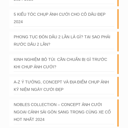
5 KIỂU TÓC CHỤP ẢNH CƯỚI CHO CÔ DÂU ĐẸP
2024
PHONG TỤC ĐÓN DÂU 2 LẦN LÀ GÌ? TẠI SAO PHẢI
RƯỚC DÂU 2 LẦN?
KINH NGHIỆM BỎ TÚI: CẦN CHUẨN BỊ GÌ TRƯỚC
KHI CHỤP ẢNH CƯỚI?
A-Z Ý TƯỞNG, CONCEPT VÀ ĐỊA ĐIỂM CHỤP ẢNH
KỶ NIỆM NGÀY CƯỚI ĐẸP
NOBLES COLLECTION – CONCEPT ẢNH CƯỚI
NGOẠI CẢNH SÀI GÒN SANG TRỌNG CÙNG XE CỔ
HOT NHẤT 2024