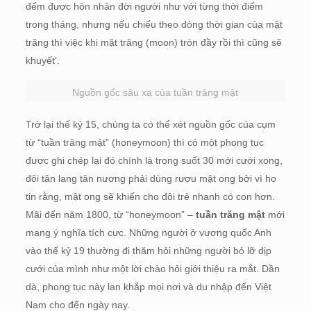
đếm được hôn nhân đời người như với từng thời điểm
trong tháng, nhưng nếu chiếu theo dòng thời gian của mặt
trăng thì việc khi mặt trăng (moon) tròn đầy rồi thì cũng sẽ
khuyết’.
Nguồn gốc sâu xa của tuần trăng mật
Trở lại thế kỷ 15, chúng ta có thể xét nguồn gốc của cụm
từ “tuần trăng mật” (honeymoon) thì có một phong tục
được ghi chép lại đó chính là trong suốt 30 mới cưới xong,
đôi tân lang tân nương phải dùng rượu mật ong bởi vì họ
tin rằng, mật ong sẽ khiến cho đôi trẻ nhanh có con hơn.
Mãi đến năm 1800, từ “honeymoon” –
tuần trăng mật
mới
mang ý nghĩa tích cực. Những người ở vương quốc Anh
vào thế kỷ 19 thường đi thăm hỏi những người bỏ lỡ dịp
cưới của mình như một lời chào hỏi giới thiệu ra mắt. Dần
dà, phong tục này lan khắp mọi nơi và du nhập đến Việt
Nam cho đến ngày nay.