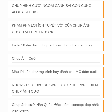
CHỤP HÌNH CƯỚI NGOẠI CẢNH SÀI GÒN CÙNG
ALOHA STUDIO
KHÁM PHÁ LỢI ÍCH TUYỆT VỜI CỦA CHỤP ẢNH
CƯỚI TẠI PHIM TRƯỜNG
Hé lộ 10 địa điểm chụp ảnh cưới hot nhất năm nay
Chụp Ảnh Cưới
Mẫu lời dẫn chương trình hay dành cho MC đám cưới
NHỮNG ĐIỀU DÂU RỂ CẦN LƯU Ý KHI TRANG ĐIỂM
CHỤP ẢNH CƯỚI
Chụp ảnh cưới Hàn Quốc: Đặc điểm, concept đẹp nhất
2024-2025