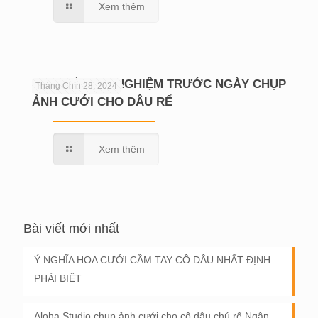
Xem thêm
CHIA SẺ KINH NGHIỆM TRƯỚC NGÀY CHỤP
Tháng Chín 28, 2024
ẢNH CƯỚI CHO DÂU RỂ
Xem thêm
Bài viết mới nhất
Ý NGHĨA HOA CƯỚI CẦM TAY CÔ DÂU NHẤT ĐỊNH
PHẢI BIẾT
Aloha Studio chụp ảnh cưới cho cô dâu chú rể Ngân –