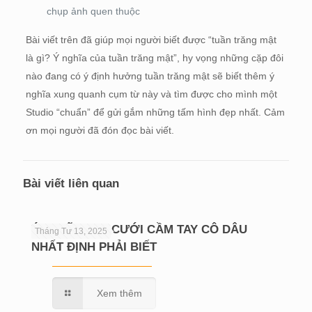
chụp ảnh quen thuộc
Bài viết trên đã giúp mọi người biết được “tuần trăng mật
là gì? Ý nghĩa của tuần trăng mật”, hy vọng những cặp đôi
nào đang có ý định hưởng tuần trăng mật sẽ biết thêm ý
nghĩa xung quanh cụm từ này và tìm được cho mình một
Studio “chuẩn” để gửi gắm những tấm hình đẹp nhất. Cảm
ơn mọi người đã đón đọc bài viết.
Bài viết liên quan
Ý NGHĨA HOA CƯỚI CẦM TAY CÔ DÂU
Tháng Tư 13, 2025
NHẤT ĐỊNH PHẢI BIẾT
Xem thêm