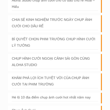
Aloha Studio chụp ảnh cưới cho cô dâu chú rể Hoài –
Hiếu
CHIA SẺ KINH NGHIỆM TRƯỚC NGÀY CHỤP ẢNH
CƯỚI CHO DÂU RỂ
BÍ QUYẾT CHỌN PHIM TRƯỜNG CHỤP HÌNH CƯỚI
LÝ TƯỞNG
CHỤP HÌNH CƯỚI NGOẠI CẢNH SÀI GÒN CÙNG
ALOHA STUDIO
KHÁM PHÁ LỢI ÍCH TUYỆT VỜI CỦA CHỤP ẢNH
CƯỚI TẠI PHIM TRƯỜNG
Hé lộ 10 địa điểm chụp ảnh cưới hot nhất năm nay