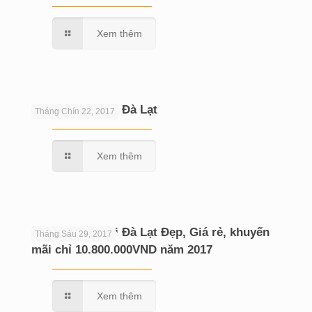
Xem thêm
Chụp hình cưới Đà Lạt
Tháng Chín 22, 2017
Xem thêm
Chụp hình cưới Đà Lạt Đẹp, Giá rẻ, khuyến
Tháng Sáu 29, 2017
mãi chỉ 10.800.000VND năm 2017
Xem thêm