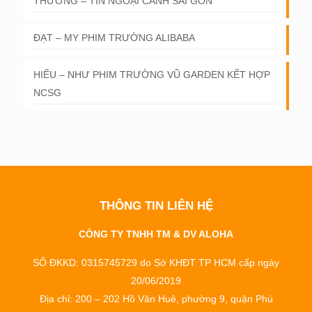
THƯƠNG – TÍN NGOẠI CẢNH SÀI GÒN
ĐẠT – MY PHIM TRƯỜNG ALIBABA
HIẾU – NHƯ PHIM TRƯỜNG VŨ GARDEN KẾT HỢP
NCSG
THÔNG TIN LIÊN HỆ
CÔNG TY TNHH TM & DV ALOHA
SỐ ĐKKD: 0315745729 do Sở KHĐT TP HCM cấp ngày
20/06/2019
Địa chỉ: 200 – 202 Hồ Văn Huê, phường 9, quận Phú