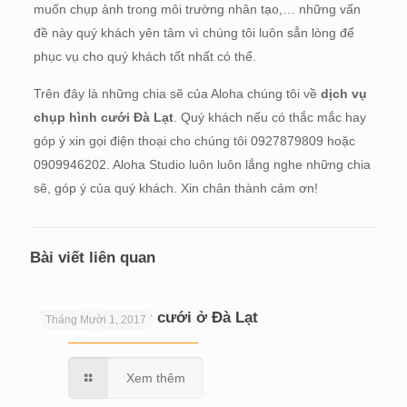
muốn chụp ảnh trong môi trường nhân tạo,… những vấn
đề này quý khách yên tâm vì chúng tôi luôn sẳn lòng để
phục vụ cho quý khách tốt nhất có thể.
Trên đây là những chia sẽ của Aloha chúng tôi về
dịch vụ
chụp hình cưới Đà Lạt
. Quý khách nếu có thắc mắc hay
góp ý xin gọi điện thoại cho chúng tôi 0927879809 hoặc
0909946202. Aloha Studio luôn luôn lắng nghe những chia
sẽ, góp ý của quý khách. Xin chân thành cảm ơn!
Bài viết liên quan
Tiệm chụp hình cưới ở Đà Lạt
Tháng Mười 1, 2017
Xem thêm