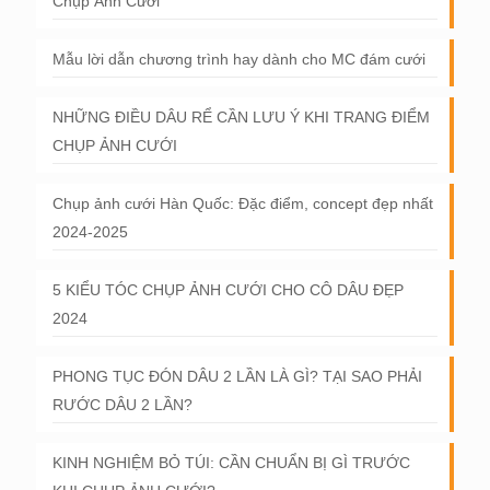
Chụp Ảnh Cưới
Mẫu lời dẫn chương trình hay dành cho MC đám cưới
NHỮNG ĐIỀU DÂU RỂ CẦN LƯU Ý KHI TRANG ĐIỂM
CHỤP ẢNH CƯỚI
Chụp ảnh cưới Hàn Quốc: Đặc điểm, concept đẹp nhất
2024-2025
5 KIỂU TÓC CHỤP ẢNH CƯỚI CHO CÔ DÂU ĐẸP
2024
PHONG TỤC ĐÓN DÂU 2 LẦN LÀ GÌ? TẠI SAO PHẢI
RƯỚC DÂU 2 LẦN?
KINH NGHIỆM BỎ TÚI: CẦN CHUẨN BỊ GÌ TRƯỚC