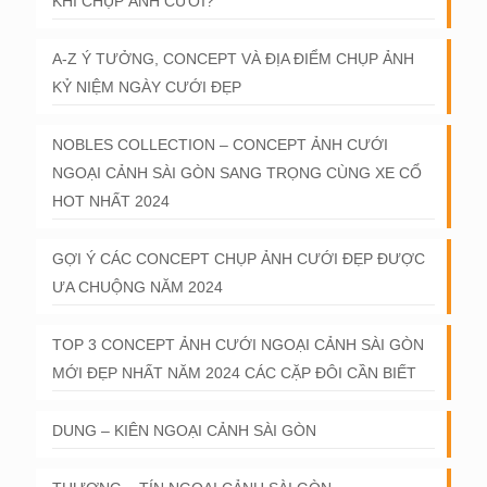
KHI CHỤP ẢNH CƯỚI?
A-Z Ý TƯỞNG, CONCEPT VÀ ĐỊA ĐIỂM CHỤP ẢNH
KỶ NIỆM NGÀY CƯỚI ĐẸP
NOBLES COLLECTION – CONCEPT ẢNH CƯỚI
NGOẠI CẢNH SÀI GÒN SANG TRỌNG CÙNG XE CỔ
HOT NHẤT 2024
GỢI Ý CÁC CONCEPT CHỤP ẢNH CƯỚI ĐẸP ĐƯỢC
ƯA CHUỘNG NĂM 2024
TOP 3 CONCEPT ẢNH CƯỚI NGOẠI CẢNH SÀI GÒN
MỚI ĐẸP NHẤT NĂM 2024 CÁC CẶP ĐÔI CẦN BIẾT
DUNG – KIÊN NGOẠI CẢNH SÀI GÒN